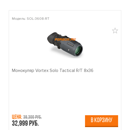
Модель: SOL-3608-RT
М
Монокуляр Vortex Solo Tactical R/T 8x36
П
Цена:
Ц
38,300 руб.
В КОРЗИНУ
32,999 руб.
4