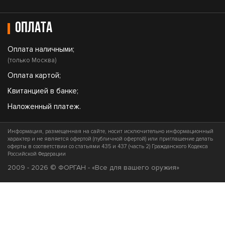
Оплата
Оплата наличными;
(только Москва)
Оплата картой;
Квитанцией в банке;
Наложенный платеж.
Информация, размещенная на сайте, носит исключительно информационный
характер и не является офертой (публичной офертой) или приглашение делать
оферты в соответствии со статьями 435 и 437 (часть 2) Гражданского Кодекса
Российской Федерации
2009 - 2026 © ФОРГАН - «Все для вашего оружия»