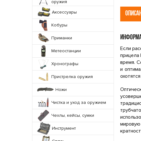
оружия
Аксессуары
ОПИСА
Кобуры
ИНФОРМА
Приманки
Если рас
Метеостанции
прицела 
время. С
Хронографы
и оптима
охотятся
Пристрелка оружия
Оптичес
Ножи
усоверш
Чистка и уход за оружием
традици
трубчато
Чехлы, кейсы, сумки
использ
мировую
Инструмент
кратност