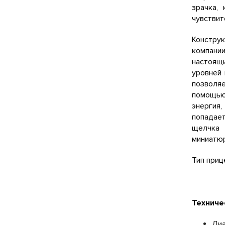
зрачка,
чувствит
Констру
компании
настоящи
уровней 
позволя
помощью 
энергия,
попадает
щелчка 
миниатюр
Тип приц
Техниче
Диа