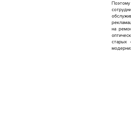
Поэтому
сотрудн
обслужи
рекламац
на ремо
оптичес
старых 
модерниз