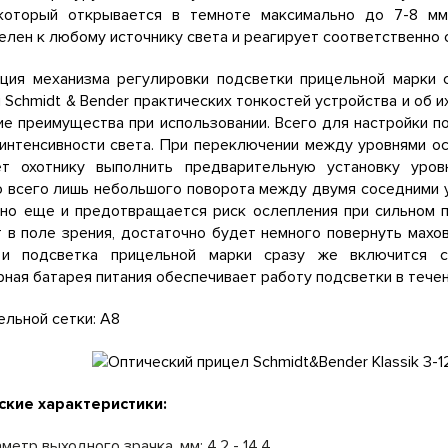
 который открывается в темноте максимально до 7-8 мм
елен к любому источнику света и реагирует соответственно 
кция механизма регулировки подсветки прицельной марки 
 Schmidt & Bender практических тонкостей устройства и об 
е преимущества при использовании. Всего для настройки п
интенсивности света. При переключении между уровнями о
ет охотнику выполнить предварительную установку уро
всего лишь небольшого поворота между двумя соседними у
 но еще и предотвращается риск ослепления при сильном п
 в поле зрения, достаточно будет немного повернуть мах
и подсветка прицельной марки сразу же включится с 
ная батарея питания обеспечивает работу подсветки в течен
ельной сетки: A8
ские характеристики:
метр выходного зрачка, мм: 4,2 - 14,4