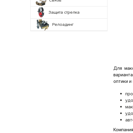
Связь
Защита стрелка
Релоадинг
Для мак
вариант
оптики и
про
удо
мак
удо
авт
Компания