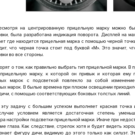
есмотря на центрированную прицельную марку можно б
вки, была разработана индикация поворота. Дисплей на ма
ет где находится прицельная марка с помощью черной точк
дит, что черная точка стоит под буквой «М». Это значит, 
вки во все стороны.
орят о том, как правильно выбрать тип прицельной марки. В
 прицельную марку, к которой он привык и которая ему 
ных марок с подсветкой повлекло за собой изменение
ых марок. В былые времена при плохом освещении приходил
дичи, с помощью соответствующих боковых толстых линий.
 эту задачу с большим успехом выполняет красная точка 
лучае условием является достаточная степень умень
ра настройки подсветки прицельной марки. Иначе при недо
ие глаза. Как следствие, стрелок хотя и будет видеть хо
знает фигуру дичи, видимую до этого только как силуэт. 