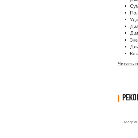
Сум
Пол
Уда
Диа
Диа
Зна
Дли
Вес,
Читать 
Рек
Модель: PLAMT6221
Модель