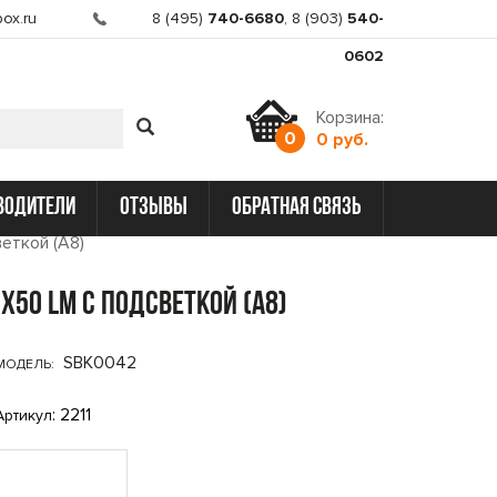
ox.ru
8 (495)
740-6680
,
8 (903)
540-
0602
Корзина:
0
0 руб.
водители
отзывы
обратная связь
еткой (A8)
x50 LM с подсветкой (A8)
SBK0042
МОДЕЛЬ:
: 2211
Артикул