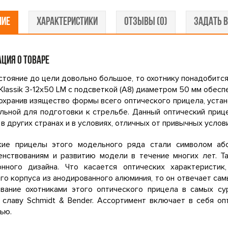
НИЕ
ХАРАКТЕРИСТИКИ
ОТЗЫВЫ (0)
ЗАДАТЬ В
ЦИЯ О ТОВАРЕ
стояние до цели довольно большое, то охотнику понадобится
Klassik 3-12x50 LM с подсветкой (A8) диаметром 50 мм обес
охранив изящество формы всего оптического прицела, уста
льной для подготовки к стрельбе. Данный оптический приц
 в других странах и в условиях, отличных от привычных услови
кие прицелы этого модельного ряда стали символом аб
енствованиям и развитию модели в течение многих лет. 
онного дизайна. Что касается оптических характеристик
го корпуса из анодированного алюминия, то он отвечает с
ование охотниками этого оптического прицела в самых с
 славу Schmidt & Bender. Ассортимент включает в себя оп
ью.