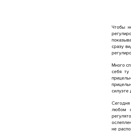
Чтобы н
регулиро
показыва
сразу ви
регулиро
Много сп
себя ту
прицель
прицельн
силуэте 
Сегодня
любом с
регулято
ослеплен
не распо