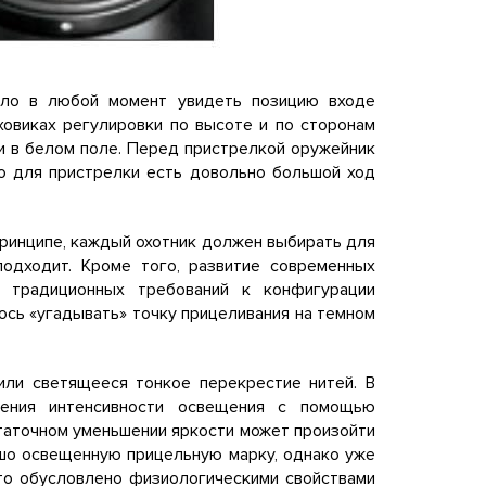
ыло в любой момент увидеть позицию входе
ховиках регулировки по высоте и по сторонам
и в белом поле. Перед пристрелкой оружейник
что для пристрелки есть довольно большой ход
 принципе, каждый охотник должен выбирать для
подходит. Кроме того, развитие современных
 традиционных требований к конфигурации
ось «угадывать» точку прицеливания на темном
или светящееся тонкое перекрестие нитей. В
шения интенсивности освещения с помощью
статочном уменьшении яркости может произойти
рошо освещенную прицельную марку, однако уже
Это обусловлено физиологическими свойствами