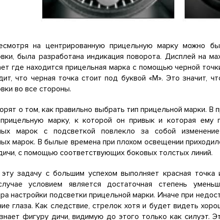
есмотря на центрированную прицельную марку можно б
вки, была разработана индикация поворота. Дисплей на ма
ет где находится прицельная марка с помощью черной точк
дит, что черная точка стоит под буквой «М». Это значит, 
вки во все стороны.
орят о том, как правильно выбрать тип прицельной марки. В
 прицельную марку, к которой он привык и которая ему 
ных марок с подсветкой повлекло за собой изменение
ых марок. В былые времена при плохом освещении приходил
дичи, с помощью соответствующих боковых толстых линий.
 эту задачу с большим успехом выполняет красная точка 
лучае условием является достаточная степень умень
ра настройки подсветки прицельной марки. Иначе при недо
ие глаза. Как следствие, стрелок хотя и будет видеть хо
знает фигуру дичи, видимую до этого только как силуэт. 