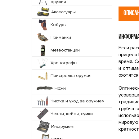
оружия
Аксессуары
ОПИСА
Кобуры
ИНФОРМА
Приманки
Если рас
Метеостанции
прицела 
время. С
Хронографы
и оптима
охотятся
Пристрелка оружия
Оптичес
Ножи
усоверш
Чистка и уход за оружием
традици
трубчато
Чехлы, кейсы, сумки
использ
мировую
Инструмент
кратност