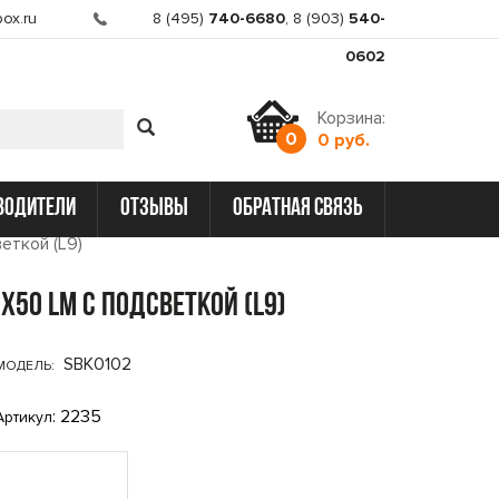
ox.ru
8 (495)
740-6680
,
8 (903)
540-
0602
Корзина:
0
0 руб.
водители
отзывы
обратная связь
еткой (L9)
x50 LM с подсветкой (L9)
SBK0102
МОДЕЛЬ:
: 2235
Артикул