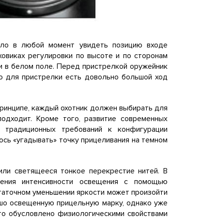
ыло в любой момент увидеть позицию входе
ховиках регулировки по высоте и по сторонам
и в белом поле. Перед пристрелкой оружейник
что для пристрелки есть довольно большой ход
 принципе, каждый охотник должен выбирать для
подходит. Кроме того, развитие современных
 традиционных требований к конфигурации
ось «угадывать» точку прицеливания на темном
или светящееся тонкое перекрестие нитей. В
шения интенсивности освещения с помощью
статочном уменьшении яркости может произойти
рошо освещенную прицельную марку, однако уже
Это обусловлено физиологическими свойствами