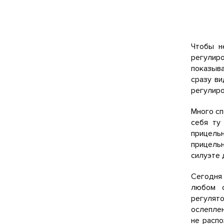
Чтобы н
регулиро
показыва
сразу ви
регулиро
Много сп
себя ту
прицель
прицельн
силуэте 
Сегодня
любом с
регулято
ослеплен
не распо