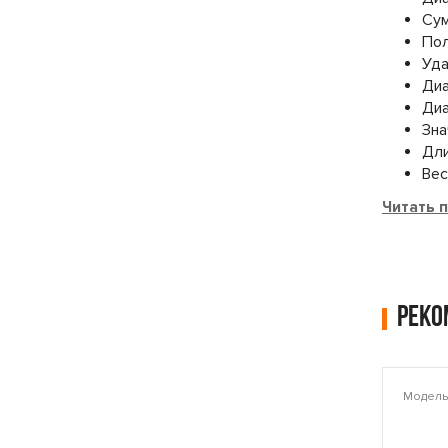
Сум
Пол
Уда
Диа
Диа
Зна
Дли
Вес,
Читать 
Рек
Модель: PLAMT6221
Модель