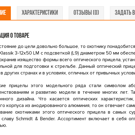
НИЕ
ХАРАКТЕРИСТИКИ
ОТЗЫВЫ (0)
ЗАДАТЬ В
ЦИЯ О ТОВАРЕ
стояние до цели довольно большое, то охотнику понадобится
Klassik 3-12x50 LM с подсветкой (L9) диаметром 50 мм обес
охранив изящество формы всего оптического прицела, уста
льной для подготовки к стрельбе. Данный оптический приц
 в других странах и в условиях, отличных от привычных услови
кие прицелы этого модельного ряда стали символом аб
енствованиям и развитию модели в течение многих лет. 
онного дизайна. Что касается оптических характеристик
го корпуса из анодированного алюминия, то он отвечает с
ование охотниками этого оптического прицела в самых с
 славу Schmidt & Bender. Ассортимент включает в себя оп
ью.