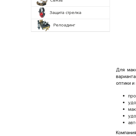
Связь
Защита стрелка
Релоадинг
Для мак
вариант
оптики и
про
удо
мак
удо
авт
Компания