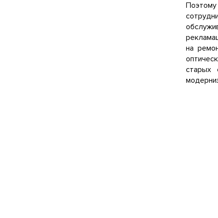
Поэтому
сотрудн
обслужи
рекламац
на ремо
оптичес
старых 
модерниз