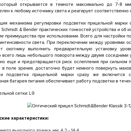
 который открывается в темноте максимально до 7-8 мм
елен к любому источнику света и реагирует соответственно 
кция механизма регулировки подсветки прицельной марки 
 Schmidt & Bender практических тонкостей устройства и об 
е преимущества при использовании. Всего для настройки п
интенсивности света. При переключении между уровнями о
ет охотнику выполнить предварительную установку уро
всего лишь небольшого поворота между двумя соседними у
 но еще и предотвращается риск ослепления при сильном п
 в поле зрения, достаточно будет немного повернуть мах
и подсветка прицельной марки сразу же включится с 
ная батарея питания обеспечивает работу подсветки в течен
ельной сетки: L9
ские характеристики:
метр выходного зрачка, мм: 4,2 - 14,4