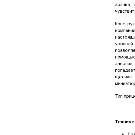
зрачка,
чувствит
Констру
компании
настоящи
уровней 
позволя
помощью 
энергия,
попадает
щелчка 
миниатюр
Тип приц
Техниче
Диа