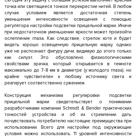
Сегодня эту задачу с большим успехом выполняет красная
точка или светящееся тонкое перекрестие нитей. В любом
случае условием является достаточная степень
уменьшения интенсивности освещения с помощью
регулятора настройки подсветки прицельной марки. Иначе
при недостаточном уменьшении яркости может произойти
ослепление глаза. Как следствие, стрелок хотя и будет
видеть хорошо освещенную прицельную марку, однако
уже не распознает фигуру дичи, видимую до этого только
как силуэт. Это обусловлено физиологическими
свойствами зрачка, который открывается в темноте
максимально до 7-8 мм в диаметре (у молодого глаза), но
крайне чувствителен к любому источнику света и
реагирует соответственно сужением.
Конструкция механизма регулировки подсветки
прицельной марки свидетельствует о понимании
разработчиками компании Schmidt & Bender практических
тонкостей устройства и об их стремлении дать
почувствовать потребителю настоящие преимущества при
использовании. Всего для настройки под окружающие
условия можно использовать 11 уровней интенсивности