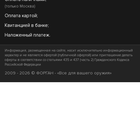
(только Москва)
Оплата картой;
Квитанцией в банке;
Наложенный платеж.
Информация, размещенная на сайте, носит исключительно информационный
характер и не является офертой (публичной офертой) или приглашение делать
оферты в соответствии со статьями 435 и 437 (часть 2) Гражданского Кодекса
Российской Федерации
2009 - 2026 © ФОРГАН - «Все для вашего оружия»