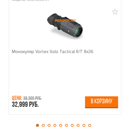
Монокуляр Vortex Solo Tactical R/T 8x36
П
Цена:
Ц
38,300 руб.
В КОРЗИНУ
32,999 руб.
4