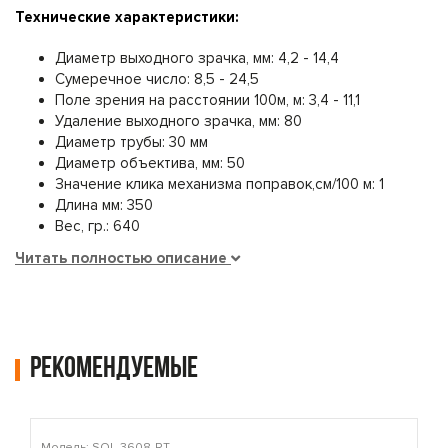
Технические характеристики:
Диаметр выходного зрачка, мм: 4,2 - 14,4
Сумеречное число: 8,5 - 24,5
Поле зрения на расстоянии 100м, м: 3,4 - 11,1
Удаление выходного зрачка, мм: 80
Диаметр трубы: 30 мм
Диаметр объектива, мм: 50
Значение клика механизма поправок,см/100 м: 1
Длина мм: 350
Вес, гр.: 640
Читать полностью описание
Рекомендуемые
Модель: SOL-3608-RT
М