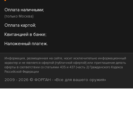
Оплата наличными;
(только Москва)
Оплата картой;
Квитанцией в банке;
Наложенный платеж.
Информация, размещенная на сайте, носит исключительно информационный
характер и не является офертой (публичной офертой) или приглашение делать
оферты в соответствии со статьями 435 и 437 (часть 2) Гражданского Кодекса
Российской Федерации
2009 - 2026 © ФОРГАН - «Все для вашего оружия»