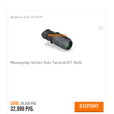
Модель: SOL-3608-RT
М
Монокуляр Vortex Solo Tactical R/T 8x36
П
Цена:
Ц
38,300 руб.
В КОРЗИНУ
32,999 руб.
4