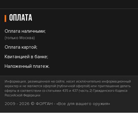
Оплата
Оплата наличными;
(только Москва)
Оплата картой;
Квитанцией в банке;
Наложенный платеж.
Информация, размещенная на сайте, носит исключительно информационный
характер и не является офертой (публичной офертой) или приглашение делать
оферты в соответствии со статьями 435 и 437 (часть 2) Гражданского Кодекса
Российской Федерации
2009 - 2026 © ФОРГАН - «Все для вашего оружия»