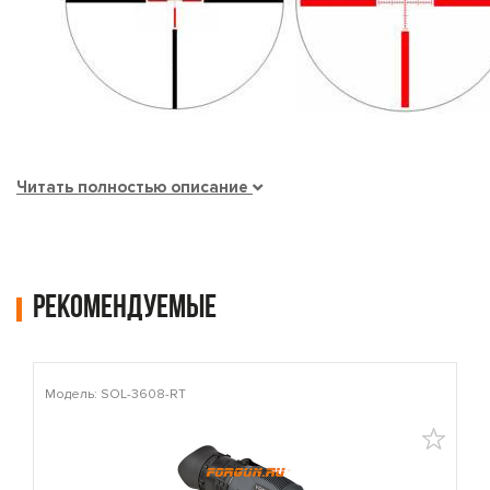
Читать полностью описание
Рекомендуемые
Модель: SOL-3608-RT
М