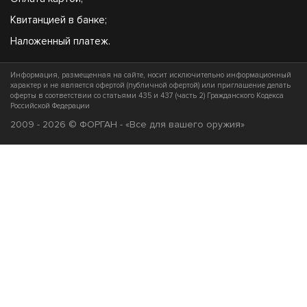
Квитанцией в банке;
Наложенный платеж.
Информация, размещенная на сайте, носит исключительно информационный
характер и не является офертой (публичной офертой) или приглашение делать
оферты в соответствии со статьями 435 и 437 (часть 2) Гражданского Кодекса
Российской Федерации
2009 - 2026 © ФОРГАН - «Все для вашего оружия»