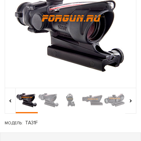
›
‹
TA31F
МОДЕЛЬ: