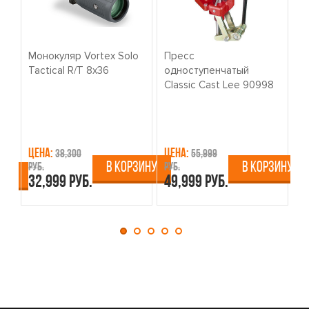
Монокуляр Vortex Solo
Пресс
К
Tactical R/T 8x36
одноступенчатый
о
Classic Cast Lee 90998
W
Цена:
Цена:
Ц
38,300
55,999
В КОРЗИНУ
В КОРЗИНУ
руб.
руб.
ру
ИНУ
32,999 руб.
49,999 руб.
4