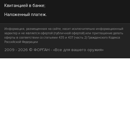
Квитанцией в банке;
Наложенный платеж.
Информация, размещенная на сайте, носит исключительно информационный
характер и не является офертой (публичной офертой) или приглашение делать
оферты в соответствии со статьями 435 и 437 (часть 2) Гражданского Кодекса
Российской Федерации
2009 - 2026 © ФОРГАН - «Все для вашего оружия»