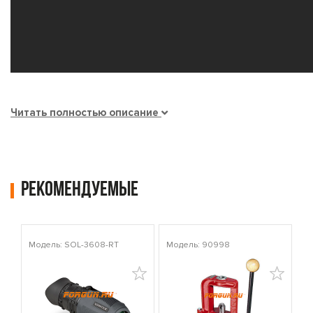
Читать полностью описание
Рекомендуемые
Модель: SOL-3608-RT
Модель: 90998
Мо