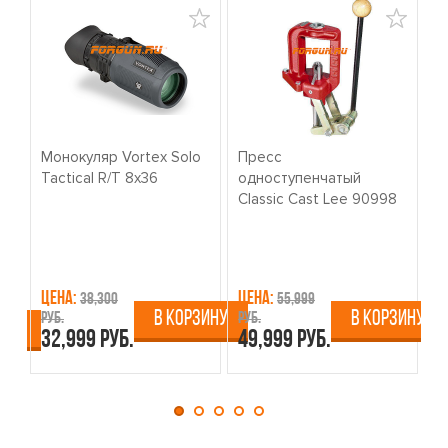
Монокуляр Vortex Solo
Пресс
К
Tactical R/T 8x36
одноступенчатый
о
Classic Cast Lee 90998
W
Цена:
Цена:
Ц
38,300
55,999
В КОРЗИНУ
В КОРЗИНУ
руб.
руб.
ру
ИНУ
32,999 руб.
49,999 руб.
4