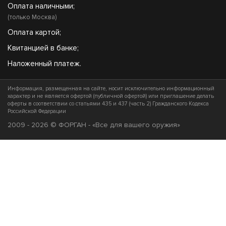
Оплата наличными;
(только Москва)
Оплата картой;
Квитанцией в банке;
Наложенный платеж.
Информация, размещенная на сайте, носит исключительно информационный
характер и не является офертой (публичной офертой) или приглашение делать
оферты в соответствии со статьями 435 и 437 (часть 2) Гражданского Кодекса
Российской Федерации
2009 - 2026 © ФОРГАН - «Все для вашего оружия»