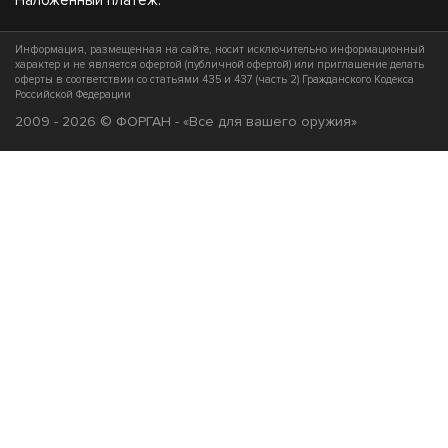
Наложенный платеж.
Информация, размещенная на сайте, носит исключительно информационный
характер и не является офертой (публичной офертой) или приглашение делать
оферты в соответствии со статьями 435 и 437 (часть 2) Гражданского Кодекса
Российской Федерации
2009 - 2026 © ФОРГАН - «Все для вашего оружия»