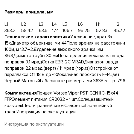
Размеры прицела, мм
L1
L2
L3
L4
L5
L6
H1
H2
363.2
58.42
63.5
174
106.7
95.25
52.83
45.72
Технические характеристики
Увеличение, крат 3x–
15xДиаметр объектива, мм 44Поле зрения на расстоянии
100м, м 13.7–2.8Удаление выходного зрачка, мм
86.3Диаметр трубы 30 ммЦена деления механизма ввода
поправок 0.1 мрадСетка EBR-2C MRADДиапазон ввода
поправок 22 мрад (верт) / 11 мрад (гориз)Отстройка от
параллакса От 18 м до ∞Фокальная плоскость FFPЦвет
Черный МатовыйГабаритные размеры, мм 363Вес, гр. 796
Комплектация
Прицел Vortex Viper PST GEN II 3-15x44
FFPЭлемент питания CR2032 - 1 шт.Солнцезащитный
козырекШестигранный ключСалфеткаГарантийный
талонИнструкция по эксплуатации
Инструкция по эксплуатации