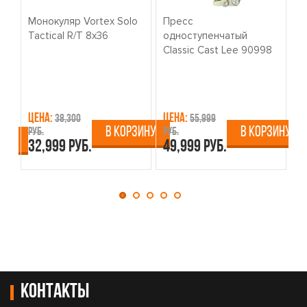
Монокуляр Vortex Solo
Пресс
К
Tactical R/T 8x36
одноступенчатый
о
Classic Cast Lee 90998
W
Цена:
Цена:
Ц
38,300
55,999
В КОРЗИНУ
В КОРЗИНУ
руб.
руб.
ру
ИНУ
32,999 руб.
49,999 руб.
4
Контакты