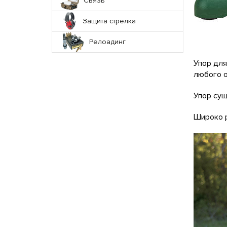
Связь
Защита стрелка
Релоадинг
Упор для
любого о
Упор сущ
Широко р