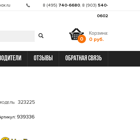
ox.ru
8 (495)
740-6680
,
8 (903)
540-
0602
Корзина:
0
0 руб.
водители
отзывы
обратная связь
323225
МОДЕЛЬ:
: 939336
Артикул