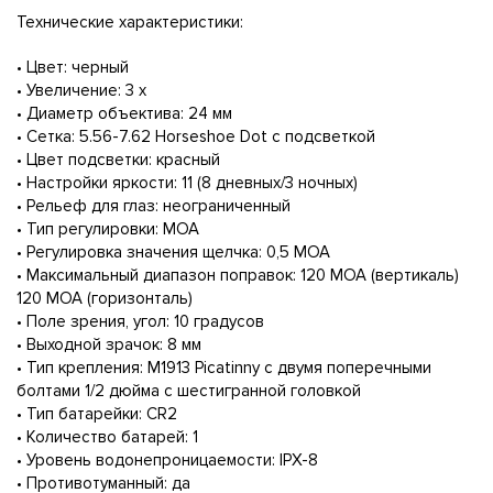
Технические характеристики:
• Цвет: черный
• Увеличение: 3 х
• Диаметр объектива: 24 мм
• Сетка: 5.56-7.62 Ноrsеshое Dоt с подсветкой
• Цвет подсветки: красный
• Настройки яркости: 11 (8 дневных/3 ночных)
• Рельеф для глаз: неограниченный
• Тип регулировки: МОА
• Регулировка значения щелчка: 0,5 МОА
• Максимальный диапазон поправок: 120 МОА (вертикаль)
120 МОА (горизонталь)
• Поле зрения, угол: 10 градусов
• Выходной зрачок: 8 мм
• Тип крепления: М1913 Рiсаtinny с двумя поперечными
болтами 1/2 дюйма с шестигранной головкой
• Тип батарейки: СR2
• Количество батарей: 1
• Уровень водонепроницаемости: IРХ-8
• Противотуманный: да