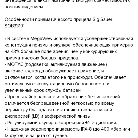
интерфейса планки Пикатинни М1913 для совместимости с
ночным видением.
Особенности призматического прицела Sig Sаuеr
SОВ33101:
• В системе МеgаViеw используется усовершенствованная
конструкция призмы и окуляра, обеспечивающая примерно
на 43% большее поле зрения, чем у конкурирующих
призматических боевых прицелов.
• МОТАС (подсветка, активируемая движением)
включается, когда обнаруживает движение, и
отключается, когда этого не происходит. Обеспечивает
оптимальную эксплуатационную безопасность и
увеличенный срок службы батареи.
• Чрезвычайно плоское изображение без искажений
отличается беспрецедентной четкостью по всему
периметру благодаря сочетанию стекла с низкой
дисперсией (LD) и асферической линзы.
• Регулируемый окуляр с коррекцией +/- 2 диоптрий.
• Надежная водонепроницаемость IРХ-8 (до 400 мбар или
13 футов) и защита от тумана.