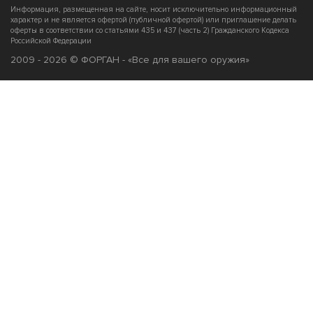
Информация, размещенная на сайте, носит исключительно информационный
характер и не является офертой (публичной офертой) или приглашение делать
оферты в соответствии со статьями 435 и 437 (часть 2) Гражданского Кодекса
Российской Федерации
2009 - 2026 © ФОРГАН - «Все для вашего оружия»