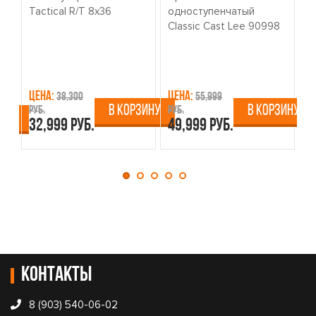
Tactical R/T 8x36
одноступенчатый
о
Classic Cast Lee 90998
W
Цена:
Цена:
Ц
38,300
55,999
В КОРЗИНУ
В КОРЗИНУ
руб.
руб.
ру
ИНУ
32,999 руб.
49,999 руб.
4
Контакты
8 (903) 540-06-02