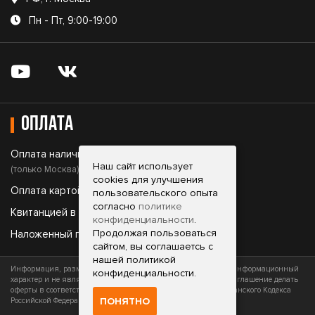
Пн - Пт, 9:00-19:00
Оплата
Оплата наличными;
Наш сайт использует
(только Москва)
cookies для улучшения
Оплата картой;
пользовательского опыта
согласно
политике
Квитанцией в банке;
конфиденциальности
.
Продолжая пользоваться
Наложенный платеж.
сайтом, вы соглашаетсь с
нашей политикой
Информация, размещенная на сайте, носит исключительно информационный
конфиденциальности.
характер и не является офертой (публичной офертой) или приглашение делать
оферты в соответствии со статьями 435 и 437 (часть 2) Гражданского Кодекса
ПОНЯТНО
Российской Федерации