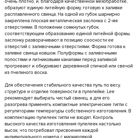
очень плотно, и, благодаря качественной мехобработке,
образуют единую литейную форму, готовую к заливке
расплавленного свинца. На одной из губок шарнирно
закреплена плоская металлическая заслонка с 2-мя
отверстиями. В положении сомкнутых губок,
соответствующем образованию единой литейной формы,
заслонку разворачивают в позицию соосности ее
отверстий с заливочными отверстиями. Форма готова к
заливке свинца ковшом. Полуформы с заливочными
полостями и литниковыми каналами перед заливкой
прогревают и обкуривают деревянной спичкой или свечой
из пчелиного воска.
Для обеспечения стабильного качества пуль по весу,
структуре и отделке поверхности в пулелейке, Lee
рекомендует выбирать чистый свинец, а для его
разогрева применять компактные электрические тигли с
регуляторами температуры собственного изготовления. В
комплектацию пулелеек тигли не входят. Контроль
высокого качества изготовления пулелеек настолько
высок, что потребовал присвоения каждой
индивидуального номера с маркировкой.