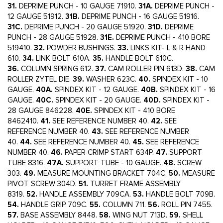
31.
DEPRIME PUNCH - 10 GAUGE 71910.
31A.
DEPRIME PUNCH -
12 GAUGE 51912.
31B.
DEPRIME PUNCH - 16 GAUGE 51916.
31C.
DEPRIME PUNCH - 20 GAUGE 51920.
31D.
DEPRIME
PUNCH - 28 GAUGE 51928.
31E.
DEPRIME PUNCH - 410 BORE
519410.
32.
POWDER BUSHINGS.
33.
LINKS KIT- L & R HAND
610.
34.
LINK BOLT 610A.
35.
HANDLE BOLT 610C.
36.
COLUMN SPRING 612.
37.
CAM ROLLER PIN 613D.
38.
CAM
ROLLER ZYTEL DIE.
39.
WASHER 623C.
40.
SPINDEX KIT - 10
GAUGE.
40A.
SPINDEX KIT - 12 GAUGE.
40B.
SPINDEX KIT - 16
GAUGE.
40C.
SPINDEX KIT - 20 GAUGE.
40D.
SPINDEX KIT -
28 GAUGE 846228.
40E.
SPINDEX KIT - 410 BORE
8462410.
41.
SEE REFERENCE NUMBER 40.
42.
SEE
REFERENCE NUMBER 40.
43.
SEE REFERENCE NUMBER
40.
44.
SEE REFERENCE NUMBER 40.
45.
SEE REFERENCE
NUMBER 40.
46.
PAPER CRIMP START 634P.
47.
SUPPORT
TUBE 8316.
47A.
SUPPORT TUBE - 10 GAUGE.
48.
SCREW
303.
49.
MEASURE MOUNTING BRACKET 704C.
50.
MEASURE
PIVOT SCREW 304D.
51.
TURRET FRAME ASSEMBLY
8319.
52.
HANDLE ASSEMBLY 709CA.
53.
HANDLE BOLT 709B.
54.
HANDLE GRIP 709C.
55.
COLUMN 711.
56.
ROLL PIN 7455.
57.
BASE ASSEMBLY 8448.
58.
WING NUT 713D.
59.
SHELL