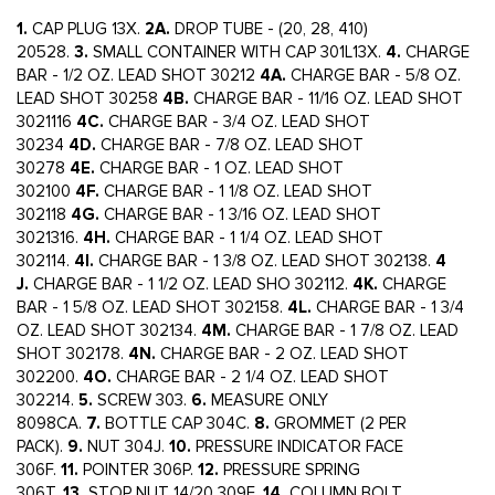
1.
CAP PLUG 13X.
2A.
DROP TUBE - (20, 28, 410)
20528.
3.
SMALL CONTAINER WITH CAP 301L13X.
4.
CHARGE
BAR - 1/2 OZ. LEAD SHOT 30212
4A.
CHARGE BAR - 5/8 OZ.
LEAD SHOT 30258
4B.
CHARGE BAR - 11/16 OZ. LEAD SHOT
3021116
4C.
CHARGE BAR - 3/4 OZ. LEAD SHOT
30234
4D.
CHARGE BAR - 7/8 OZ. LEAD SHOT
30278
4E.
CHARGE BAR - 1 OZ. LEAD SHOT
302100
4F.
CHARGE BAR - 1 1/8 OZ. LEAD SHOT
302118
4G.
CHARGE BAR - 1 3/16 OZ. LEAD SHOT
3021316.
4H.
CHARGE BAR - 1 1/4 OZ. LEAD SHOT
302114.
4I.
CHARGE BAR - 1 3/8 OZ. LEAD SHOT 302138.
4
J.
CHARGE BAR - 1 1/2 OZ. LEAD SHO 302112.
4K.
CHARGE
BAR - 1 5/8 OZ. LEAD SHOT 302158.
4L.
CHARGE BAR - 1 3/4
OZ. LEAD SHOT 302134.
4M.
CHARGE BAR - 1 7/8 OZ. LEAD
SHOT 302178.
4N.
CHARGE BAR - 2 OZ. LEAD SHOT
302200.
4O.
CHARGE BAR - 2 1/4 OZ. LEAD SHOT
302214.
5.
SCREW 303.
6.
MEASURE ONLY
8098CA.
7.
BOTTLE CAP 304C.
8.
GROMMET (2 PER
PACK).
9.
NUT 304J.
10.
PRESSURE INDICATOR FACE
306F.
11.
POINTER 306P.
12.
PRESSURE SPRING
306T.
13.
STOP NUT 14/20 309E.
14.
COLUMN BOLT