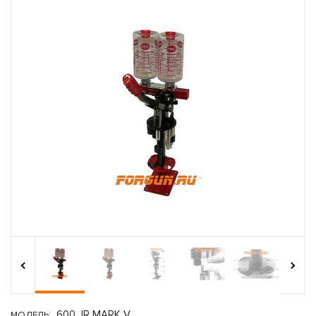
›
‹
600 JR MARK V
МОДЕЛЬ: