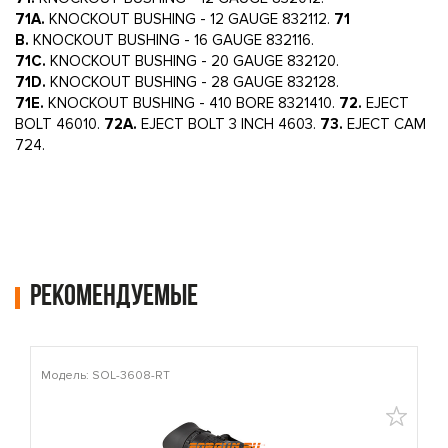
71A.
KNOCKOUT BUSHING - 12 GAUGE 832112.
71
B.
KNOCKOUT BUSHING - 16 GAUGE 832116.
71C.
KNOCKOUT BUSHING - 20 GAUGE 832120.
71D.
KNOCKOUT BUSHING - 28 GAUGE 832128.
71E.
KNOCKOUT BUSHING - 410 BORE 8321410.
72.
EJECT
BOLT 46010.
72A.
EJECT BOLT 3 INCH 4603.
73.
EJECT CAM
724.
Рекомендуемые
Модель: SOL-3608-RT
М