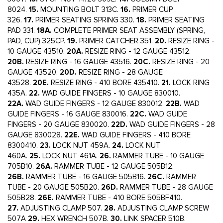
8024.
15.
MOUNTING BOLT 313C.
16.
PRIMER CUP
326.
17.
PRIMER SEATING SPRING 330.
18.
PRIMER SEATING
PAD 331.
18A.
COMPLETE PRIMER SEAT ASSEMBLY (SPRING,
PAD, CUP) 325CP.
19.
PRIMER CATCHER 351.
20.
RESIZE RING -
10 GAUGE 43510.
20A.
RESIZE RING - 12 GAUGE 43512.
20B.
RESIZE RING - 16 GAUGE 43516.
20C.
RESIZE RING - 20
GAUGE 43520.
20D.
RESIZE RING - 28 GAUGE
43528.
20E.
RESIZE RING - 410 BORE 435410.
21.
LOCK RING
435A.
22.
WAD GUIDE FINGERS - 10 GAUGE 830010.
22A.
WAD GUIDE FINGERS - 12 GAUGE 830012.
22B.
WAD
GUIDE FINGERS - 16 GAUGE 830016.
22C.
WAD GUIDE
FINGERS - 20 GAUGE 830020.
22D.
WAD GUIDE FINGERS - 28
GAUGE 830028.
22E.
WAD GUIDE FINGERS - 410 BORE
8300410.
23.
LOCK NUT 459A.
24.
LOCK NUT
460A.
25.
LOCK NUT 461A.
26.
RAMMER TUBE - 10 GAUGE
705B10.
26A.
RAMMER TUBE - 12 GAUGE 505B12.
26B.
RAMMER TUBE - 16 GAUGE 505B16.
26C.
RAMMER
TUBE - 20 GAUGE 505B20.
26D.
RAMMER TUBE - 28 GAUGE
505B28.
26E.
RAMMER TUBE - 410 BORE 505BF410.
27.
ADJUSTING CLAMP 507.
28.
ADJUSTING CLAMP SCREW
507A
29.
HEX WRENCH 507B.
30.
LINK SPACER 510B.