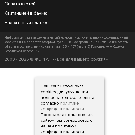
Оплата картой;
Квитанцией в банке;
Наложенный платеж.
Информация, размещенная на сайте, носит исключительно информационный
характер и не является офертой (публичной офертой) или приглашение делать
оферты в соответствии со статьями 435 и 437 (часть 2) Гражданского Кодекса
Российской Федерации
2009 - 2026 © ФОРГАН - «Все для вашего оружия»
Наш сайт использует
cookies для улучшения
пользовательского опыта
согласно
политике
конфиденциальности
.
Продолжая пользоваться
сайтом, вы соглашаетсь с
нашей политикой
конфиденциальности.