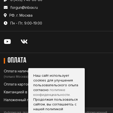
forgun@inbox.ru
РФ, г. Москва
Пн - Пт, 9:00-19:00
Оплата
Оплата наличными;
Наш сайт использует
(только Москва)
cookies для улучшения
Оплата картой;
пользовательского опыта
согласно
политике
Квитанцией в банке;
конфиденциальности
.
Продолжая пользоваться
Наложенный платеж.
сайтом, вы соглашаетсь с
нашей политикой
Информация, размещенная на сайте, носит исключительно информационный