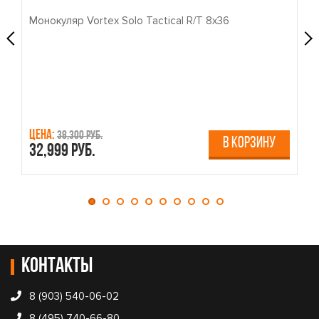
Монокуляр Vortex Solo Tactical R/T 8x36
П
›
‹
Цена:
Ц
38,300 руб.
В КОРЗИНУ
32,999 руб.
4
Контакты
8 (903) 540-06-02
8 (495) 740-66-80