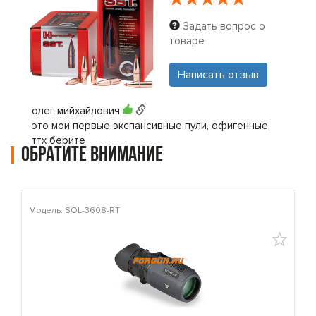
Задать вопрос о
товаре
Написать отзыв
олег мийхайлович
это мои первые экспансивные пули, офигенные,
ттх берите
Обратите внимание
Модель: SOL-3608-RT
М