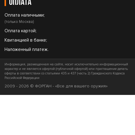
Оплата
Оплата наличными;
(только Москва)
Оплата картой;
Квитанцией в банке;
Наложенный платеж.
Информация, размещенная на сайте, носит исключительно информационный
характер и не является офертой (публичной офертой) или приглашение делать
оферты в соответствии со статьями 435 и 437 (часть 2) Гражданского Кодекса
Российской Федерации
2009 - 2026 © ФОРГАН - «Все для вашего оружия»