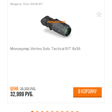
Модель: SOL-3608-RT
М
Монокуляр Vortex Solo Tactical R/T 8x36
П
Цена:
Ц
38,300 руб.
В КОРЗИНУ
32,999 руб.
4