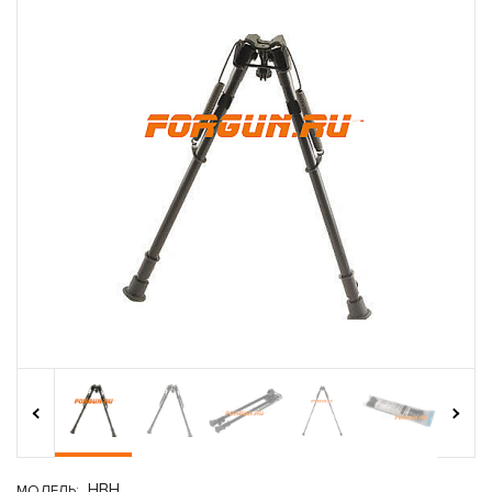
›
‹
HBH
МОДЕЛЬ: