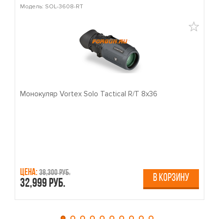
Модель: SOL-3608-RT
М
Монокуляр Vortex Solo Tactical R/T 8x36
П
Цена:
Ц
38,300 руб.
В КОРЗИНУ
32,999 руб.
4