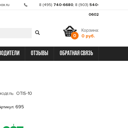
ox.ru
8 (495)
740-6680
,
8 (903)
540-
0602
Корзина:
0
0 руб.
водители
отзывы
обратная связь
OTIS-10
МОДЕЛЬ:
: 695
Артикул