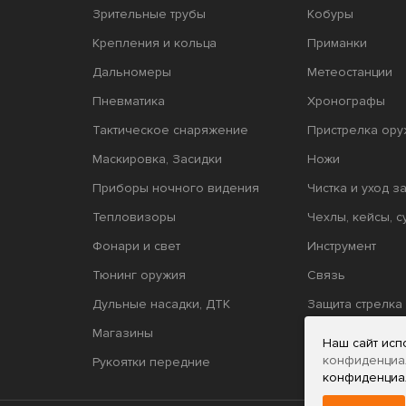
Зрительные трубы
Кобуры
Крепления и кольца
Приманки
Дальномеры
Метеостанции
Пневматика
Хронографы
Тактическое снаряжение
Пристрелка ору
Маскировка, Засидки
Ножи
Приборы ночного видения
Чистка и уход з
Тепловизоры
Чехлы, кейсы, с
Фонари и свет
Инструмент
Тюнинг оружия
Связь
Дульные насадки, ДТК
Защита стрелка
Магазины
Релоадинг
Наш сайт исп
конфиденциа
Рукоятки передние
конфиденциа