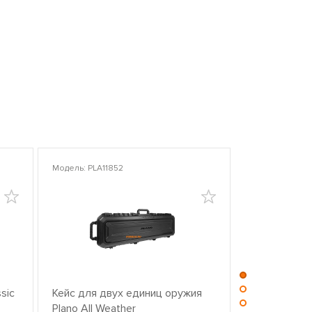
Модель: PLA11852
Модель: PLA10
sic
Кейс для двух единиц оружия
Центр для ч
Plano All Weather
оружием PL