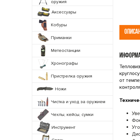
оружия
Аксессуары
Кобуры
ОПИСА
Приманки
Метеостанции
ИНФОРМА
Хронографы
Тепловиз
круглосу
Пристрелка оружия
от темпе
контроля
Ножи
Техниче
Чистка и уход за оружием
Уве
Чехлы, кейсы, сумки
Фок
Уго
Инструмент
Дис