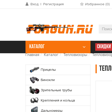
Вход
|
Регистрация
Избранное (
0
)
КАТАЛОГ
СКИДКИ
Главная
Каталог
Тепловизоры
Тепловизор
Тепл
Прицелы
Бинокли
Зрительные трубы
Крепления и кольца
Дальномеры