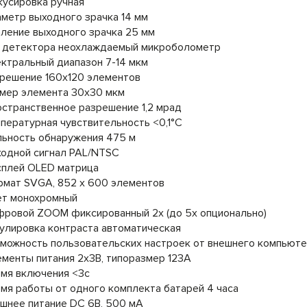
усировка ручная
метр выходного зрачка 14 мм
ление выходного зрачка 25 мм
 детектора неохлаждаемый микроболометр
ктральный диапазон 7-14 мкм
решение 160х120 элементов
мер элемента 30х30 мкм
странственное разрешение 1,2 мрад
пературная чувствительность <0,1°С
ьность обнаружения 475 м
одной сигнал PAL/NTSC
плей OLED матрица
мат SVGA, 852 х 600 элементов
ет монохромный
ровой ZOOM фиксированный 2х (до 5х опционально)
улировка контраста автоматическая
можность пользовательских настроек от внешнего компьюте
менты питания 2х3В, типоразмер 123А
мя включения <3с
мя работы от одного комплекта батарей 4 часа
шнее питание DC 6В, 500 мА