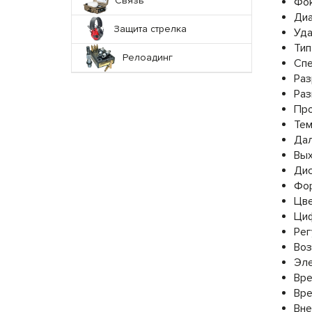
Связь
Фок
Диа
Защита стрелка
Уда
Тип
Релоадинг
Спе
Раз
Раз
Про
Тем
Дал
Вых
Дис
Фор
Цв
Циф
Рег
Воз
Эле
Вре
Вре
Вне