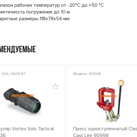
пазон рабочих температур от -20°С до +50 °С
метичность погружение до 10 м
аритные размеры 118х78х54 мм
омендуемые
: SOL-3608-RT
Модель: 90998
ляр Vortex Solo Tactical
Пресс одноступенчатый Clas
x36
Cast Lee 90998