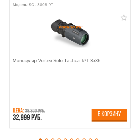
Модель: SOL-3608-RT
М
Монокуляр Vortex Solo Tactical R/T 8x36
П
Цена:
Ц
38,300 руб.
В КОРЗИНУ
32,999 руб.
4