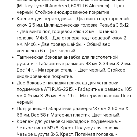
(Military Type III Anodized, 6061 T6 Aluminum). - Цвет
черный. Стойкое анодированное покрытие.
Крепеж для переходника. - Два винта под торцевой
ключ 2,5 мм. Цилиндрическая головка. Резьба 3.5х12.
- Два винта под торцевой ключ 3 мм. Потайная
головка. М4х8. - Два стопора под торцевой ключ 2
мм. М4х6. - Две гровер шайбы. - Общий вес
комплекта 6 г. Цвет черный.
Тактическая боковая антабка для пистолетной
рукояти. - Габаритные размеры 43 мм Х 39 мм Х 2 мм.
Вес 14 г. - Материал сталь. - Цвет черный. Стойкое
анодированное покрытие.
Две боковые накладки приклада для установки
подщечника ATI RUG-2215. - Габаритные размеры 105
мм Х 15 мм Х 25 мм. Вес 19 г. - Материал пластик. Цвет
черный.
Подщечник. - Габаритные размеры 137 мм Х 50 мм Х
66 мм. Вес 58 г. Материал пластик. Цвет черный.
Крепеж для установки накладок и подщечника. -
Четыре винта М3х8. Крест. Полукруглая головка. -
Четыре шурупа 3х6. Крест. Потайная головка. -