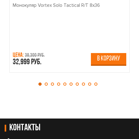
Монокуляр Vortex Solo Tactical R/T 8x36
П
Цена:
Ц
38,300 руб.
В КОРЗИНУ
32,999 руб.
4
Контакты