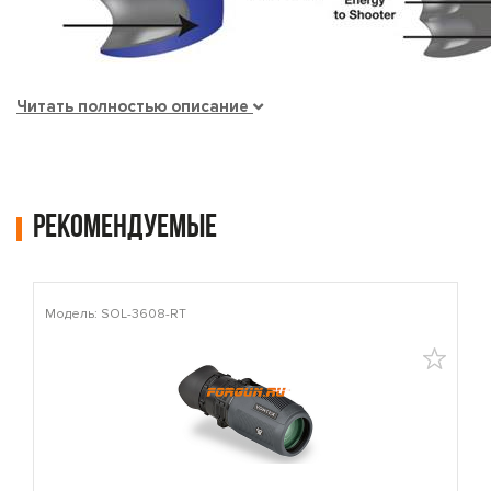
Читать полностью описание
Рекомендуемые
Модель: SOL-3608-RT
М