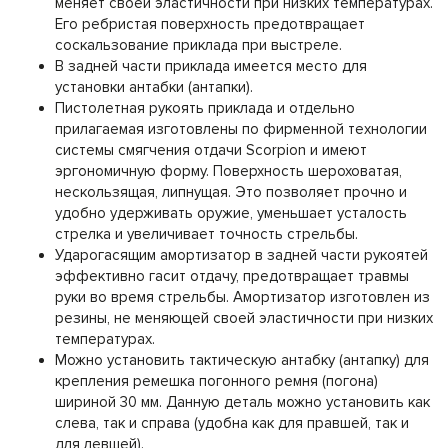
меняет своей эластичности при низких температурах.
Его ребристая поверхность предотвращает
соскальзование приклада при выстреле.
В задней части приклада имеется место для
установки антабки (антапки).
Пистолетная рукоять приклада и отдельно
прилагаемая изготовлены по фирменной технологии
системы смягчения отдачи Scorpion и имеют
эргономичную форму. Поверхность шероховатая,
нескользящая, липнущая. Это позволяет прочно и
удобно удерживать оружие, уменьшает усталость
стрелка и увеличивает точность стрельбы.
Ударогасящим амортизатор в задней части рукоятей
эффективно гасит отдачу, предотвращает травмы
руки во время стрельбы. Амортизатор изготовлен из
резины, не меняющей своей эластичности при низких
температурах.
Можно установить тактическую антабку (антапку) для
крепления ремешка погонного ремня (погона)
шириной 30 мм. Данную деталь можно установить как
слева, так и справа (удобна как для правшей, так и
для левшей).