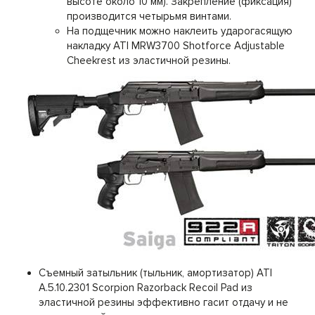
высоте около 10 мм). Закрепление (фиксация)
производится четырьмя винтами.
На подщечник можно наклеить ударогасящую
накладку ATI MRW3700 Shotforce Adjustable
Cheekrest из эластичной резины.
Съемный затыльник (тыльник, амортизатор) ATI
A.5.10.2301 Scorpion Razorback Recoil Pad из
эластичной резины эффективно гасит отдачу и не