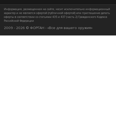
Информация, размещенная на сайте, носит исключительно информационный
характер и не является офертой (публичной офертой) или приглашение делать
оферты в соответствии со статьями 435 и 437 (часть 2) Гражданского Кодекса
Российской Федерации
2009 - 2026 © ФОРГАН - «Все для вашего оружия»