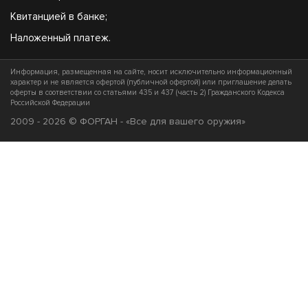
Квитанцией в банке;
Наложенный платеж.
Информация, размещенная на сайте, носит исключительно информационный
характер и не является офертой (публичной офертой) или приглашение делать
оферты в соответствии со статьями 435 и 437 (часть 2) Гражданского Кодекса
Российской Федерации
2009 - 2026 © ФОРГАН - «Все для вашего оружия»