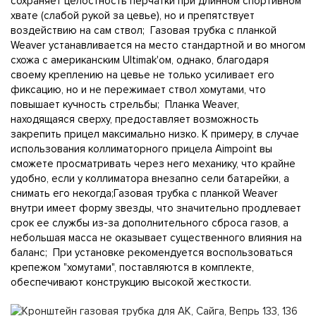
сохраняет целостность перчатки при длинном спортивном
хвате (слабой рукой за цевье), но и препятствует
воздействию на сам ствол; Газовая трубка с планкой
Weaver устанавливается на место стандартной и во многом
схожа с американским Ultimak'ом, однако, благодаря
своему креплению на цевье не только усиливает его
фиксацию, но и не пережимает ствол хомутами, что
повышает кучность стрельбы; Планка Weaver,
находящаяся сверху, предоставляет возможность
закрепить прицел максимально низко. К примеру, в случае
использования коллиматорного прицела Aimpoint вы
сможете просматривать через него механику, что крайне
удобно, если у коллиматора внезапно сели батарейки, а
снимать его некогда;Газовая трубка с планкой Weaver
внутри имеет форму звезды, что значительно продлевает
срок ее службы из-за дополнительного сброса газов, а
небольшая масса не оказывает существенного влияния на
баланс; При установке рекомендуется воспользоваться
крепежом "хомутами", поставляются в комплекте,
обеспечивают конструкцию высокой жесткости.