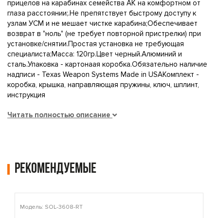
прицелов на карабинах семейства АК на комфортном от
глаза расстоянии;.Не препятствует быстрому доступу к
узлам УСМ и не мешает чистке карабина;Обеспечивает
возврат в "ноль" (не требует повторной пристрелки) при
установке/снятии.Простая установка не требующая
специалиста;Масса: 120гр.Цвет черный.Алюминий и
сталь.Упаковка - картонаая коробка.Обязательно наличие
надписи - Texas Weapon Systems Made in USAКомплект -
коробка, крышка, направляющая пружины, ключ, шплинт,
инструкция
Читать полностью описание
Рекомендуемые
Модель: SOL-3608-RT
М