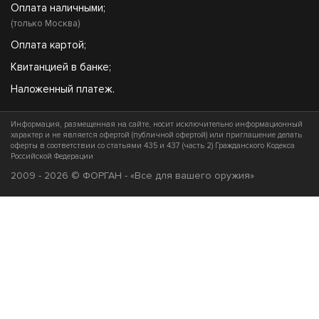
Оплата наличными;
(только Москва)
Оплата картой;
Квитанцией в банке;
Наложенный платеж.
Информация, размещенная на сайте, носит исключительно информационный
характер и не является офертой (публичной офертой) или приглашение делать
оферты в соответствии со статьями 435 и 437 (часть 2) Гражданского Кодекса
Российской Федерации
2009 - 2026 © ФОРГАН - «Все для вашего оружия»