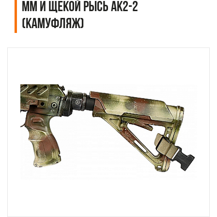
мм и щекой РЫСЬ АК2-2
(камуфляж)