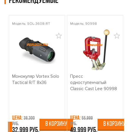
Рекомендуемые
Модель: SOL-3608-RT
Модель: 90998
Мо
Монокуляр Vortex Solo
Пресс
К
Tactical R/T 8x36
одноступенчатый
о
Classic Cast Lee 90998
W
Цена:
Цена:
Ц
38,300
55,999
В КОРЗИНУ
В КОРЗИНУ
руб.
руб.
ру
ИНУ
32,999 руб.
49,999 руб.
4