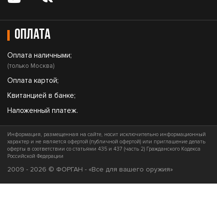
Оплата
Оплата наличными;
(только Москва)
Оплата картой;
Квитанцией в банке;
Наложенный платеж.
Информация, размещенная на сайте, носит исключительно информационный
характер и не является офертой (публичной офертой) или приглашение делать
оферты в соответствии со статьями 435 и 437 (часть 2) Гражданского Кодекса
Российской Федерации
2009 - 2026 © ФОРГАН - «Все для вашего оружия»