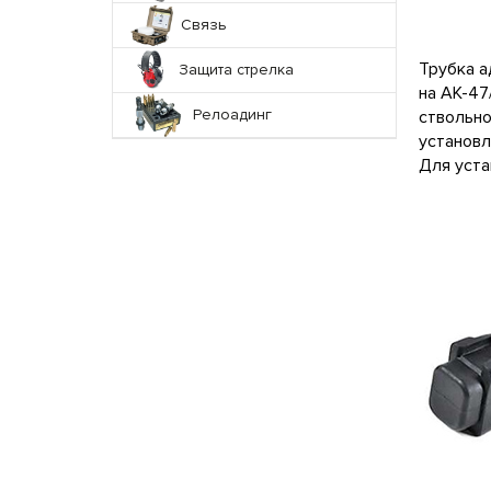
Связь
Трубка а
Защита стрелка
на АК-47
Релоадинг
ствольно
установл
Для уста