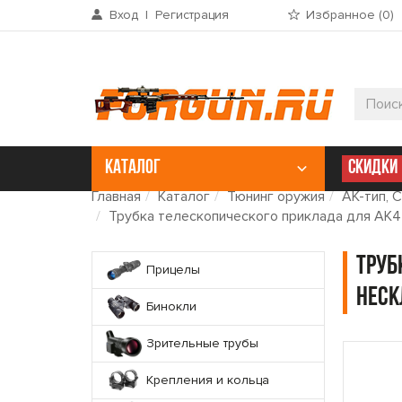
Вход
|
Регистрация
Избранное (
0
)
КАТАЛОГ
СКИДКИ
Главная
Каталог
Тюнинг оружия
АК-тип, С
Трубка телескопического приклада для АК47
Труб
Прицелы
неск
Бинокли
Зрительные трубы
Крепления и кольца