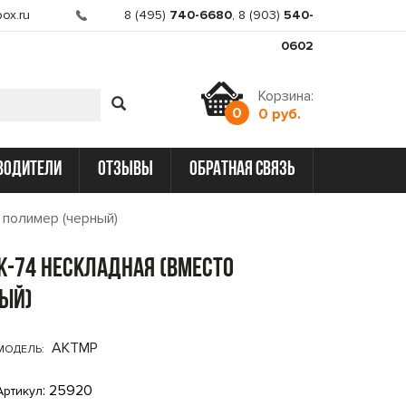
ox.ru
8 (495)
740-6680
,
8 (903)
540-
0602
Корзина:
0
0 руб.
водители
отзывы
обратная связь
 полимер (черный)
K-74 нескладная (вместо
ный)
AKTMP
МОДЕЛЬ:
: 25920
Артикул