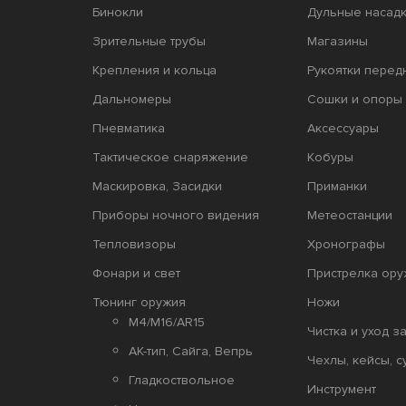
Бинокли
Дульные насадк
Зрительные трубы
Магазины
Крепления и кольца
Рукоятки перед
Дальномеры
Сошки и опоры 
Пневматика
Аксессуары
Тактическое снаряжение
Кобуры
Маскировка, Засидки
Приманки
Приборы ночного видения
Метеостанции
Тепловизоры
Хронографы
Фонари и свет
Пристрелка ору
Тюнинг оружия
Ножи
M4/M16/AR15
Чистка и уход з
АК-тип, Сайга, Вепрь
Чехлы, кейсы, с
Гладкоствольное
Инструмент