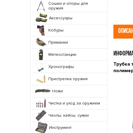
Сошки и опоры для
оружия
Аксессуары
Кобуры
ОПИСА
Приманки
ИНФОРМА
Метеостанции
Трубка 
Хронографы
полимер
Пристрелка оружия
Ножи
Чистка и уход за оружием
Чехлы, кейсы, сумки
Инструмент