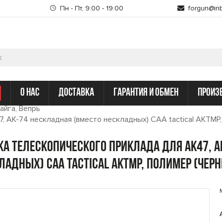
Пн - Пт, 9:00 - 19:00
forgun@inb
о нас
доставка
гарантия и обмен
произ
айга, Вепрь
, AK-74 нескладная (вместо нескладных) CAA tactical AKTMP,
ка телескопического приклада для АК47, A
ладных) CAA tactical AKTMP, полимер (чер