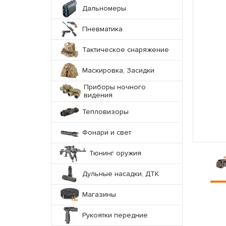
Дальномеры
Пневматика
Тактическое снаряжение
Маскировка, Засидки
Приборы ночного
видения
Тепловизоры
Фонари и свет
Тюнинг оружия
Дульные насадки, ДТК
Магазины
Рукоятки передние