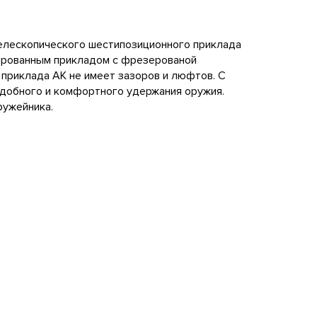
елескопического шестипозиционного приклада
сированным прикладом с фрезерованой
 приклада АК не имеет зазоров и люфтов. С
удобного и комфортного удержания оружия.
ружейника.