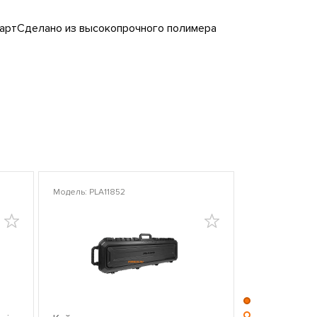
ндартСделано из высокопрочного полимера
Модель: PLA11852
Модель: PLA10