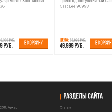
ляр Vortex Solo Tactical
Пресс одноступенчатый Clas
x36
Cast Lee 90998
Цена:
38,300 руб.
55,999 руб.
В КОРЗИНУ
В КОРЗИН
9 руб.
49,999 руб.
Разделы сайта
208, Архар
Статьи