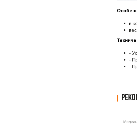
Особенн
в к
вес
Техниче
- У
- П
- П
Рек
Модель: PLAMT6221
Модель