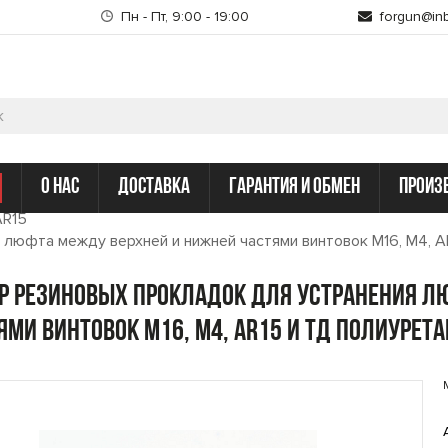
Пн - Пт, 9:00 - 19:00
forgun@inb
о нас
доставка
гарантия и обмен
произ
AR15
люфта между верхней и нижней частями винтовок M16, M4, A
р резиновых прокладок для устранения л
ями винтовок M16, M4, AR15 и тд Полиурета