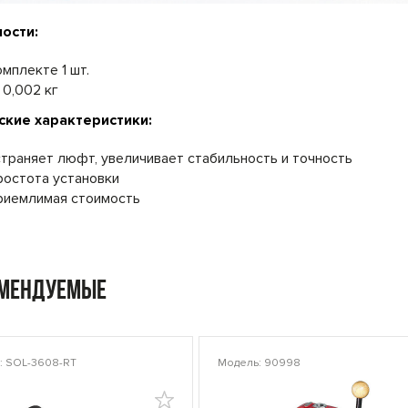
ости:
омплекте 1 шт.
 0,002 кг
ские характеристики:
страняет люфт, увеличивает стабильность и точность
ростота установки
риемлимая стоимость
омендуемые
: SOL-3608-RT
Модель: 90998