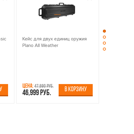
sic
Кейс для двух единиц оружия
Центр для ч
Plano All Weather
оружием PL
Цена:
Цена:
47,690 руб.
13,750 р
У
В КОРЗИНУ
46,999 руб.
12,499 руб