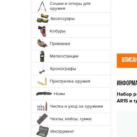
Сошки и опоры для
оружия
Аксессуары
Кобуры
Приманки
Метеостанции
ОПИСА
Хронографы
Пристрелка оружия
ИНФОРМА
Ножи
Набор р
AR15 и 
Чистка и уход за оружием
Чехлы, кейсы, сумки
Инструмент