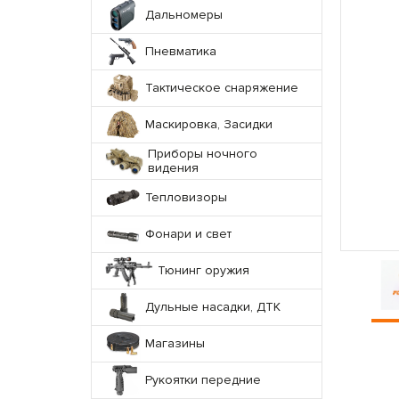
Дальномеры
Пневматика
Тактическое снаряжение
Маскировка, Засидки
Приборы ночного
видения
Тепловизоры
Фонари и свет
Тюнинг оружия
Дульные насадки, ДТК
Магазины
Рукоятки передние