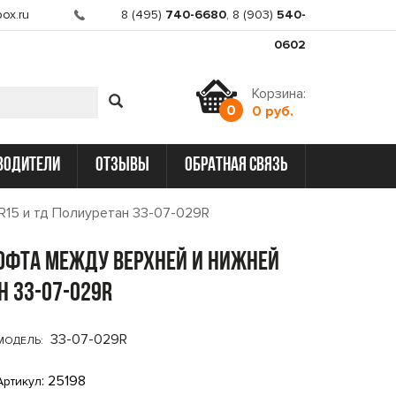
ox.ru
8 (495)
740-6680
,
8 (903)
540-
0602
Корзина:
0
0 руб.
водители
отзывы
обратная связь
R15 и тд Полиуретан 33-07-029R
юфта между верхней и нижней
н 33-07-029R
33-07-029R
МОДЕЛЬ:
: 25198
Артикул