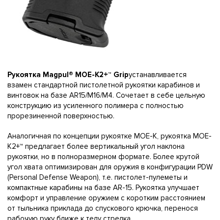
Рукоятка Magpul® MOE-K2+™ Grip
устанавливается
взамен стандартной пистолетной рукоятки карабинов и
винтовок на базе AR15/M16/M4. Сочетает в себе цельную
конструкцию из усиленного полимера с полностью
прорезиненной поверхностью.
Аналогичная по концепции рукоятке MOE-K, рукоятка MOE-
K2+™ предлагает более вертикальный угол наклона
рукоятки, но в полноразмерном формате. Более крутой
угол хвата оптимизирован для оружия в конфигурации PDW
(Personal Defense Weapon), т.е. пистолет-пулеметы и
компактные карабины на базе AR-15. Рукоятка улучшает
комфорт и управление оружием с коротким расстоянием
от тыльника приклада до спускового крючка, перенося
рабочую руку ближе к телу стрелка.