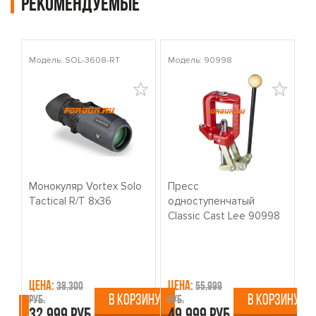
Рекомендуемые
Модель: SOL-3608-RT
Модель: 90998
Мо
Монокуляр Vortex Solo
Пресс
К
Tactical R/T 8x36
одноступенчатый
о
Classic Cast Lee 90998
W
Цена:
Цена:
Ц
38,300
55,999
В КОРЗИНУ
В КОРЗИНУ
руб.
руб.
ру
ИНУ
32,999 руб.
49,999 руб.
4