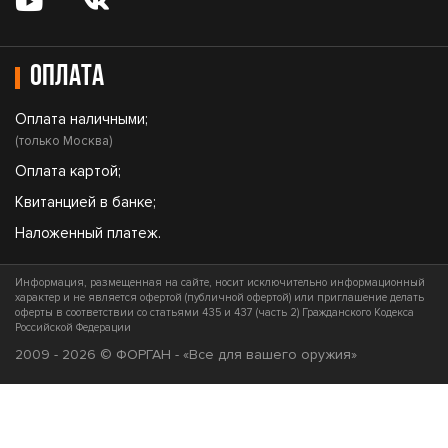
Оплата
Оплата наличными;
(только Москва)
Оплата картой;
Квитанцией в банке;
Наложенный платеж.
Информация, размещенная на сайте, носит исключительно информационный
характер и не является офертой (публичной офертой) или приглашение делать
оферты в соответствии со статьями 435 и 437 (часть 2) Гражданского Кодекса
Российской Федерации
2009 - 2026 © ФОРГАН - «Все для вашего оружия»