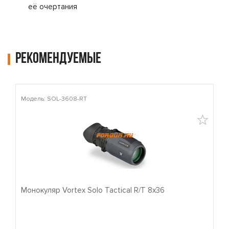
её очертания
Рекомендуемые
Модель: SOL-3608-RT
М
Монокуляр Vortex Solo Tactical R/T 8x36
П