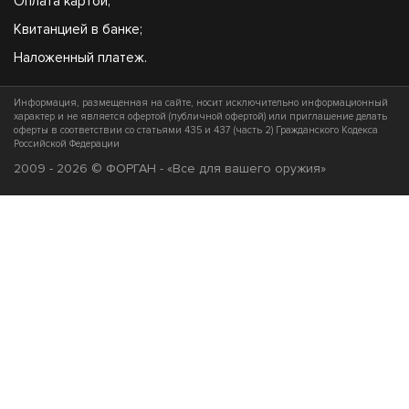
Оплата картой;
Квитанцией в банке;
Наложенный платеж.
Информация, размещенная на сайте, носит исключительно информационный
характер и не является офертой (публичной офертой) или приглашение делать
оферты в соответствии со статьями 435 и 437 (часть 2) Гражданского Кодекса
Российской Федерации
2009 - 2026 © ФОРГАН - «Все для вашего оружия»