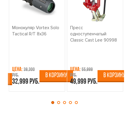
Монокуляр Vortex Solo
Пресс
К
Tactical R/T 8x36
одноступенчатый
о
Classic Cast Lee 90998
W
Цена:
Цена:
Ц
38,300
55,999
В КОРЗИНУ
В КОРЗИНУ
руб.
руб.
ру
ИНУ
32,999 руб.
49,999 руб.
4