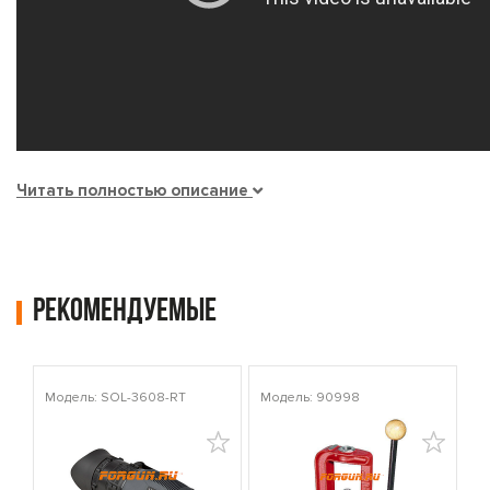
Читать полностью описание
Рекомендуемые
Модель: SOL-3608-RT
Модель: 90998
Мо