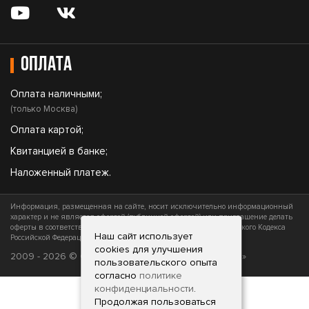
Оплата
Оплата наличными;
(только Москва)
Оплата картой;
Квитанцией в банке;
Наложенный платеж.
Информация, размещенная на сайте, носит исключительно информационный
характер и не является офертой (публичной офертой) или приглашение делать
оферты в соответствии со статьями 435 и 437 (часть 2) Гражданского Кодекса
Наш сайт использует
Российской Федерации
cookies для улучшения
2009 - 2026 © ФОРГАН - «Все для вашего оружия»
пользовательского опыта
согласно
политике
конфиденциальности
.
Продолжая пользоваться