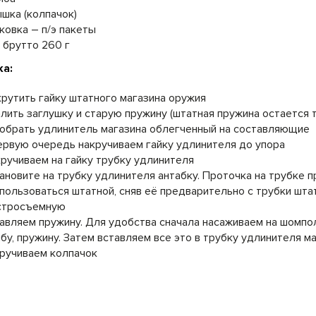
шка (колпачок)
ковка – п/э пакеты
 брутто 260 г
ка:
рутить гайку штатного магазина оружия
лить заглушку и старую пружину (штатная пружина остается т
обрать удлинитель магазина облегченный на составляющие
ервую очередь накручиваем гайку удлинителя до упора
ручиваем на гайку трубку удлинителя
ановите на трубку удлинителя антабку. Проточка на трубке 
пользоваться штатной, сняв её предварительно с трубки штат
стросъемную
авляем пружину. Для удобства сначала насаживаем на шомпол
бу, пружину. Затем вставляем все это в трубку удлинителя м
ручиваем колпачок