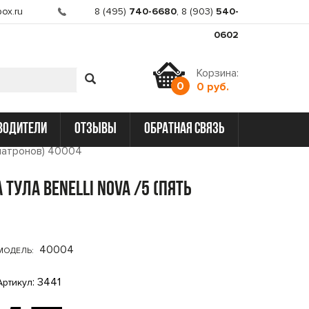
ox.ru
8 (495)
740-6680
,
8 (903)
540-
0602
Корзина:
0
0 руб.
водители
отзывы
обратная связь
 патронов) 40004
ула BENELLI NOVA /5 (пять
40004
МОДЕЛЬ:
: 3441
Артикул