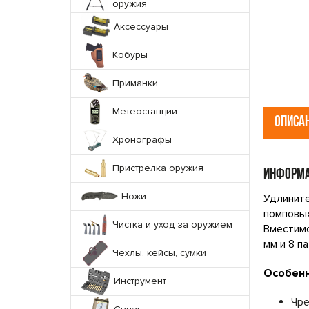
оружия
Аксессуары
Кобуры
Приманки
Метеостанции
ОПИСА
Хронографы
Пристрелка оружия
ИНФОРМА
Ножи
Удлинит
помповы
Чистка и уход за оружием
Вместимо
мм и 8 п
Чехлы, кейсы, сумки
Особенн
Инструмент
Чре