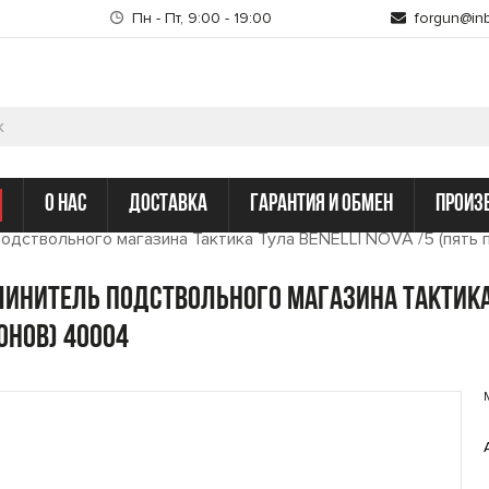
Пн - Пт, 9:00 - 19:00
forgun@inb
о нас
доставка
гарантия и обмен
произ
одствольного магазина Тактика Тула BENELLI NOVA /5 (пять
инитель подствольного магазина Тактика Т
онов) 40004