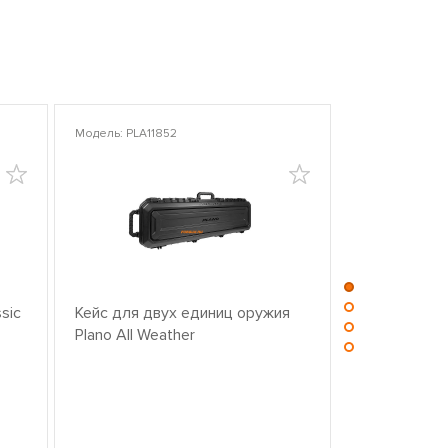
Модель: PLA11852
Модель: PLA10
sic
Кейс для двух единиц оружия
Центр для ч
Plano All Weather
оружием PL