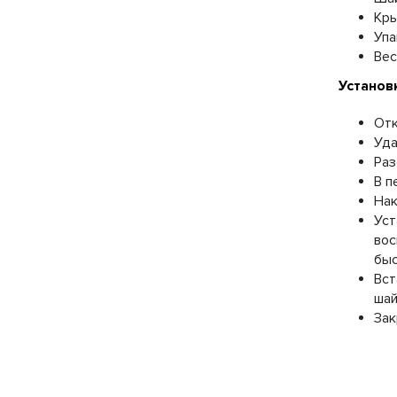
Кры
Упа
Вес
Установ
Отк
Уда
Раз
В п
Нак
Уст
вос
бы
Вст
шай
Зак