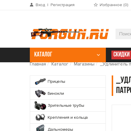
Вход
|
Регистрация
Избранное (
0
)
КАТАЛОГ
СКИДКИ
Главная
Каталог
Магазины
_Удлинитель п
_Удл
Прицелы
патр
Бинокли
Зрительные трубы
Крепления и кольца
Дальномеры