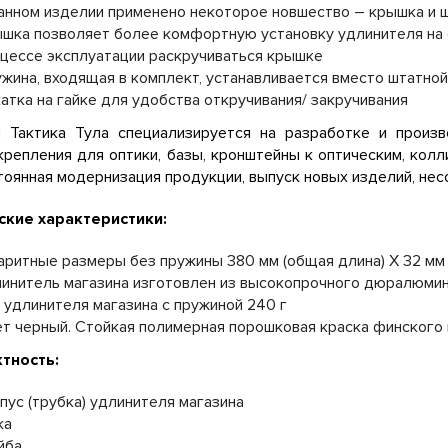
анном изделии применено некоторое новшество – крышка и ш
шка позволяет более комфортную установку удлинителя на о
цессе эксплуатации раскручиваться крышке
жина, входящая в комплект, устанавливается вместо штатной
атка на гайке для удобства откручивания/ закручивания
я Тактика Тула специализируется на разработке и произ
крепления для оптики, базы, кронштейны к оптическим, ко
остоянная модернизация продукции, выпуск новых изделий, не
ские характеристики:
аритные размеры без пружины 380 мм (общая длина) Х 32 мм
инитель магазина изготовлен из высокопрочного дюралюмин
 удлинителя магазина с пружиной 240 г
т черный. Стойкая полимерная порошковая краска финского
тность:
пус (трубка) удлинителя магазина
ка
йба