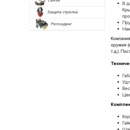
Связь
В д
Кры
Защита стрелка
про
Пру
Релоадинг
Нак
Компани
оружия (
т.д.). П
Техниче
Габ
Удл
Вес
Цве
Комплек
Кор
Гай
Ша