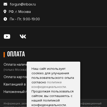
forgun@inbox.ru
РФ, г. Москва
Пн - Пт, 9:00-19:00
Оплата
Оплата наличными;
Наш сайт использует
(только Москва)
cookies для улучшения
Оплата картой;
пользовательского опыта
согласно
политике
Квитанцией в банке;
конфиденциальности
.
Продолжая пользоваться
Наложенный платеж.
сайтом, вы соглашаетсь с
нашей политикой
Информация, размещенная на сайте, носит исключительно информационный
конфиденциальности.