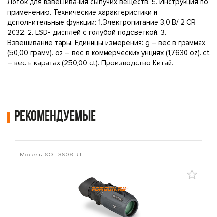
Лоток для взвешивания сыпучих веществ. 5. Инструкция по
применению. Технические характеристики и
дополнительные функции: 1.Электропитание 3,0 В/ 2 CR
2032. 2. LSD- дисплей с голубой подсветкой. 3.
Взвешивание тары. Единицы измерения: g – вес в граммах
(50,00 грамм). oz – вес в коммерческих унциях (1,7630 oz). ct
– вес в каратах (250,00 ct). Производство Китай.
Рекомендуемые
Модель: SOL-3608-RT
М