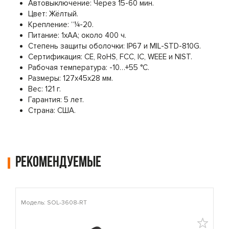
Автовыключение: Через 15-60 мин.
Цвет: Жёлтый.
Крепление: “¼-20.
Питание: 1xAA; около 400 ч.
Степень защиты оболочки: IP67 и MIL-STD-810G.
Сертификация: CE, RoHS, FCC, IC, WEEE и NIST.
Рабочая температура: -10…+55 °C.
Размеры: 127x45x28 мм.
Вес: 121 г.
Гарантия: 5 лет.
Страна: США.
Рекомендуемые
Модель: SOL-3608-RT
М