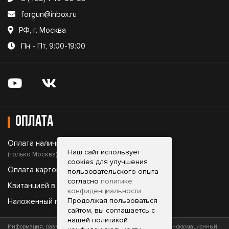
forgun@inbox.ru
РФ, г. Москва
Пн - Пт, 9:00-19:00
Оплата
Оплата наличными;
Наш сайт использует
(только Москва)
cookies для улучшения
Оплата картой;
пользовательского опыта
согласно
политике
Квитанцией в банке;
конфиденциальности
.
Продолжая пользоваться
Наложенный платеж.
сайтом, вы соглашаетсь с
нашей политикой
Информация, размещенная на сайте, носит исключительно информационный