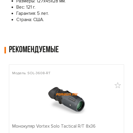
Размеры: 127x45x28 мм.
Вес: 121 г.
Гарантия: 5 лет.
Страна: США.
Рекомендуемые
Модель: SOL-3608-RT
М
Монокуляр Vortex Solo Tactical R/T 8x36
П