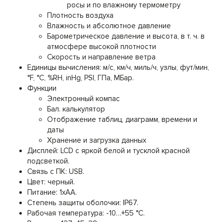
росы и по влажному термометру
Плотность воздуха
Влажность и абсолютное давление
Барометрическое давление и высота, в т. ч. в
атмосфере высокой плотности
Скорость и направление ветра
Единицы вычисления: м/с, км/ч, миль/ч, узлы, фут/мин,
°F, °C, %RH, inHg, PSI, ГПа, МБар.
Функции
Электронный компас
Бал. калькулятор
Отображение таблиц, диаграмм, времени и
даты
Хранение и загрузка данных
Дисплей: LCD с яркой белой и тусклой красной
подсветкой.
Связь с ПК: USB.
Цвет: черный.
Питание: 1xAA.
Степень защиты оболочки: IP67.
Рабочая температура: -10…+55 °C.