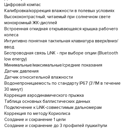
Цифровой компас
Калибровка/коррекция влажности в полевых условиях
Высококонтрастный, читаемый при солнечном свете
монохромный ЖК-дисплей
Встроенная откидная открывающаяся крышка рабочего
колеса
Интуитивно понятная тактильная клавиатура вверх/вниз/
ввод
Беспроводная связь LiNK - при выборе опции (Bluetooth
low energy)
Минимальные/максимальные/средние показания
Датчик давления
Датчик относительной влажности
Водонепроницаемость по стандарту IP67 (3'/1M в течение
30 минут)
Коррекция аэродинамического прыжка
Таблица основных баллистических данных
Подключение к LiNK-совместимым дальномерам
Коррекция по методу Кориолиса
Создание и сохранение 1 цели
Создание и сохранение до 3 профилей пушки/пули