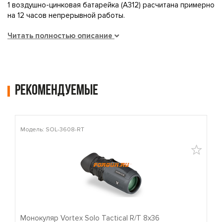
1 воздушно-цинковая батарейка (А312) расчитана примерно
на 12 часов непрерывной работы.
Читать полностью описание
Рекомендуемые
Модель: SOL-3608-RT
М
Монокуляр Vortex Solo Tactical R/T 8x36
П