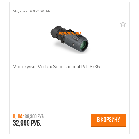
Модель: SOL-3608-RT
М
Монокуляр Vortex Solo Tactical R/T 8x36
П
Цена:
Ц
38,300 руб.
В КОРЗИНУ
32,999 руб.
4