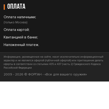
Оплата
Оплата наличными;
(только Москва)
Оплата картой;
Квитанцией в банке;
Наложенный платеж.
Информация, размещенная на сайте, носит исключительно информационный
характер и не является офертой (публичной офертой) или приглашение делать
оферты в соответствии со статьями 435 и 437 (часть 2) Гражданского Кодекса
Российской Федерации
2009 - 2026 © ФОРГАН - «Все для вашего оружия»