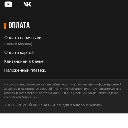
Оплата
Оплата наличными;
(только Москва)
Оплата картой;
Квитанцией в банке;
Наложенный платеж.
Информация, размещенная на сайте, носит исключительно информационный
характер и не является офертой (публичной офертой) или приглашение делать
оферты в соответствии со статьями 435 и 437 (часть 2) Гражданского Кодекса
Российской Федерации
2009 - 2026 © ФОРГАН - «Все для вашего оружия»