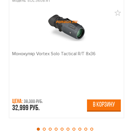
Модель: SOL-3608-RT
М
Монокуляр Vortex Solo Tactical R/T 8x36
П
Цена:
Ц
38,300 руб.
В КОРЗИНУ
32,999 руб.
4