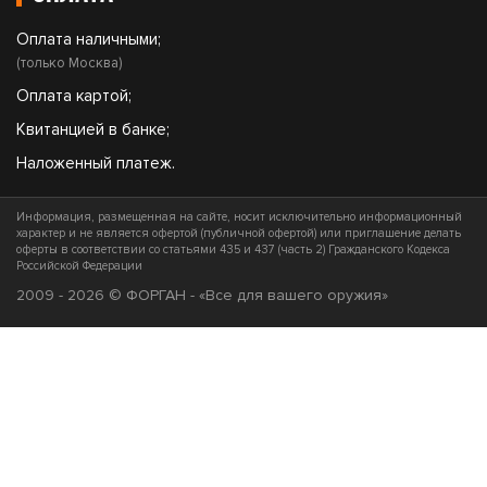
Оплата наличными;
(только Москва)
Оплата картой;
Квитанцией в банке;
Наложенный платеж.
Информация, размещенная на сайте, носит исключительно информационный
характер и не является офертой (публичной офертой) или приглашение делать
оферты в соответствии со статьями 435 и 437 (часть 2) Гражданского Кодекса
Российской Федерации
2009 - 2026 © ФОРГАН - «Все для вашего оружия»