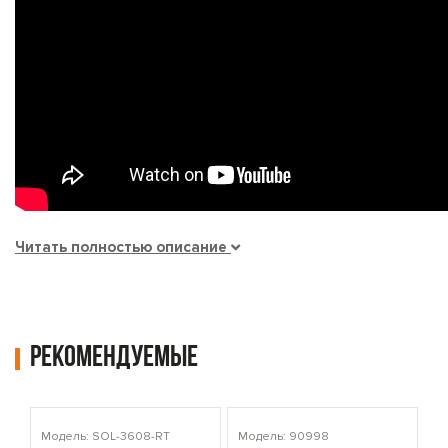
Читать полностью описание
Рекомендуемые
Модель: SOL-3608-RT
Модель: 90998
Мо