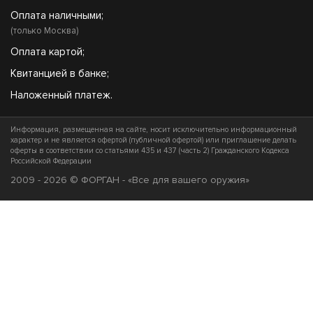
Оплата наличными;
(только Москва)
Оплата картой;
Квитанцией в банке;
Наложенный платеж.
Информация, размещенная на сайте, носит исключительно информационный
характер и не является офертой (публичной офертой) или приглашение делать
оферты в соответствии со статьями 435 и 437 (часть 2) Гражданского Кодекса
Российской Федерации
2009 - 2026 © ФОРГАН - «Все для вашего оружия»