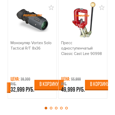
Монокуляр Vortex Solo
Пресс
К
Tactical R/T 8x36
одноступенчатый
о
Classic Cast Lee 90998
W
Цена:
Цена:
Ц
38,300
55,999
В КОРЗИНУ
В КОРЗИНУ
руб.
руб.
ру
ИНУ
32,999 руб.
49,999 руб.
4