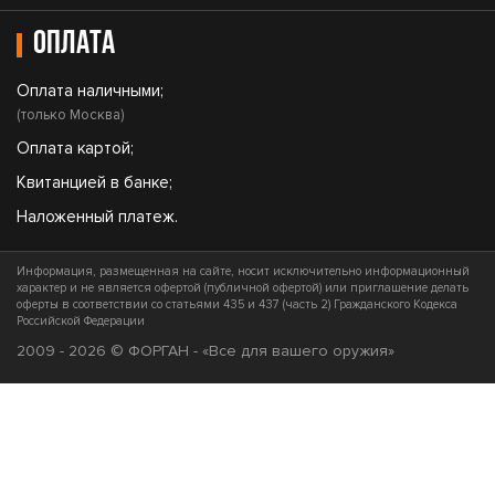
Оплата
Оплата наличными;
(только Москва)
Оплата картой;
Квитанцией в банке;
Наложенный платеж.
Информация, размещенная на сайте, носит исключительно информационный
характер и не является офертой (публичной офертой) или приглашение делать
оферты в соответствии со статьями 435 и 437 (часть 2) Гражданского Кодекса
Российской Федерации
2009 - 2026 © ФОРГАН - «Все для вашего оружия»