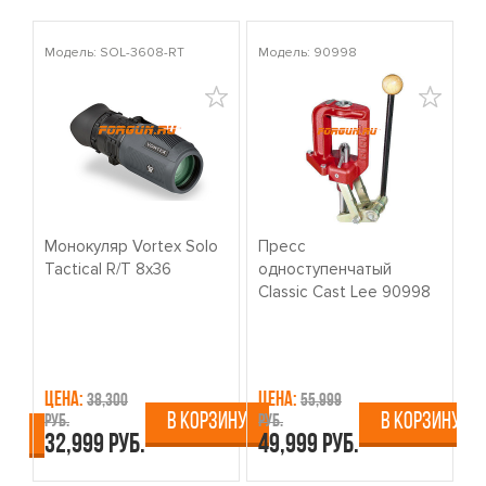
Модель: SOL-3608-RT
Модель: 90998
Мо
Монокуляр Vortex Solo
Пресс
К
Tactical R/T 8x36
одноступенчатый
о
Classic Cast Lee 90998
W
Цена:
Цена:
Ц
38,300
55,999
В КОРЗИНУ
В КОРЗИНУ
руб.
руб.
ру
ИНУ
32,999 руб.
49,999 руб.
4