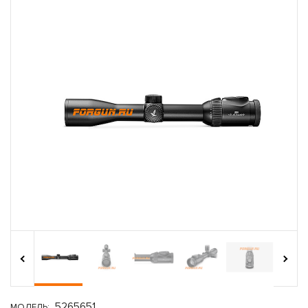
›
‹
5265651
МОДЕЛЬ: