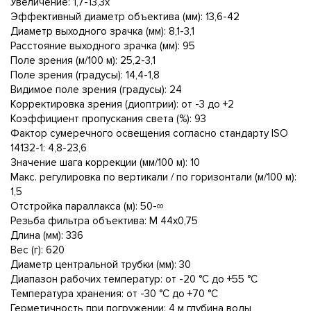
Увеличение: 1,7-13,3x
Эффективный диаметр объектива (мм): 13,6-42
Диаметр выходного зрачка (мм): 8,1-3,1
Расстояние выходного зрачка (мм): 95
Поле зрения (м/100 м): 25,2-3,1
Поле зрения (градусы): 14,4-1,8
Видимое поле зрения (градусы): 24
Корректировка зрения (диоптрии): от -3 до +2
Коэффициент пропускания света (%): 93
Фактор сумеречного освещения согласно стандарту ISO
14132-1: 4,8-23,6
Значение шага коррекции (мм/100 м): 10
Макс. регулировка по вертикали / по горизонтали (м/100 м):
1,5
Отстройка параллакса (м): 50-∞
Резьба фильтра объектива: M 44x0,75
Длина (мм): 336
Вес (г): 620
Диаметр центральной трубки (мм): 30
Диапазон рабочих температур: от -20 °C до +55 °C
Температура хранения: от -30 °C до +70 °C
Герметичность при погружении: 4 м глубина воды