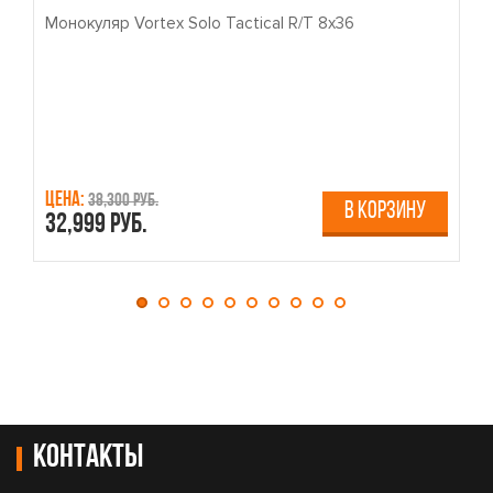
Монокуляр Vortex Solo Tactical R/T 8x36
П
Цена:
Ц
38,300 руб.
В КОРЗИНУ
32,999 руб.
4
Контакты