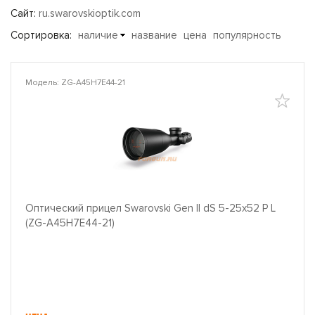
Сайт:
ru.swarovskioptik.com
Сортировка:
наличие
название
цена
популярность
Модель: ZG-A45H7E44-21
Оптический прицел Swarovski Gen II dS 5-25x52 P L
(ZG-A45H7E44-21)