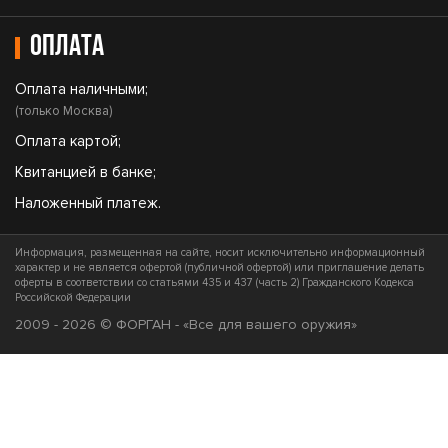
Оплата
Оплата наличными;
(только Москва)
Оплата картой;
Квитанцией в банке;
Наложенный платеж.
Информация, размещенная на сайте, носит исключительно информационный
характер и не является офертой (публичной офертой) или приглашение делать
оферты в соответствии со статьями 435 и 437 (часть 2) Гражданского Кодекса
Российской Федерации
2009 - 2026 © ФОРГАН - «Все для вашего оружия»