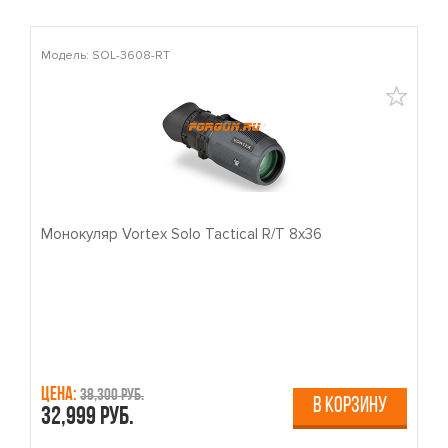
Модель: SOL-3608-RT
М
Монокуляр Vortex Solo Tactical R/T 8x36
П
Цена:
Ц
38,300 руб.
В КОРЗИНУ
32,999 руб.
4