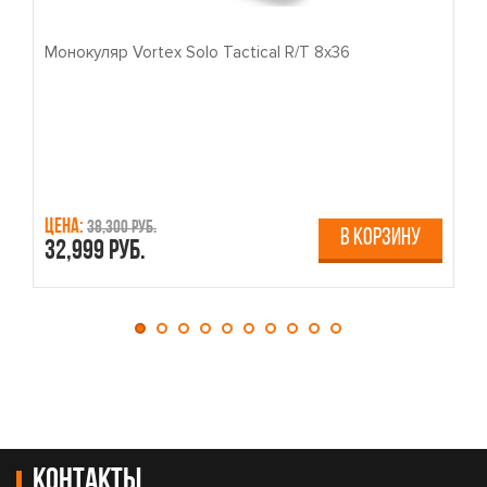
Монокуляр Vortex Solo Tactical R/T 8x36
П
Цена:
Ц
38,300 руб.
В КОРЗИНУ
32,999 руб.
4
Контакты