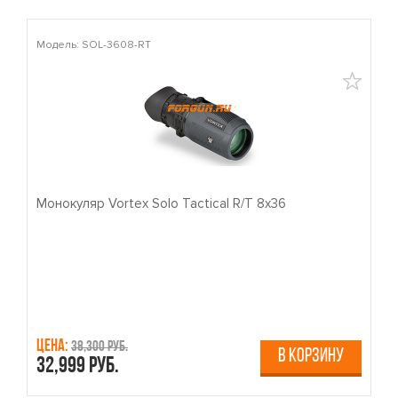
Модель: SOL-3608-RT
М
Монокуляр Vortex Solo Tactical R/T 8x36
П
Цена:
Ц
38,300 руб.
В КОРЗИНУ
32,999 руб.
4