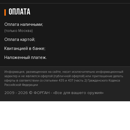
Оплата
Оплата наличными;
(только Москва)
Оплата картой;
Квитанцией в банке;
Наложенный платеж.
Информация, размещенная на сайте, носит исключительно информационный
характер и не является офертой (публичной офертой) или приглашение делать
оферты в соответствии со статьями 435 и 437 (часть 2) Гражданского Кодекса
Российской Федерации
2009 - 2026 © ФОРГАН - «Все для вашего оружия»