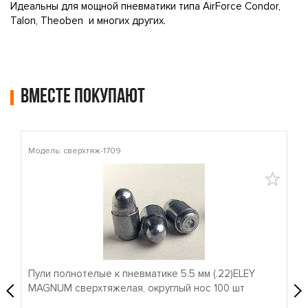
Идеальны для мощной пневматики типа AirForce Condor,
Talon, Theoben и многих других.
Вместе покупают
Модель: сверхтяж-1709
Мо
Пули полнотелые к пневматике 5.5 мм (.22)ELEY
П
MAGNUM сверхтяжелая, округлый нос 100 шт
M
›
‹