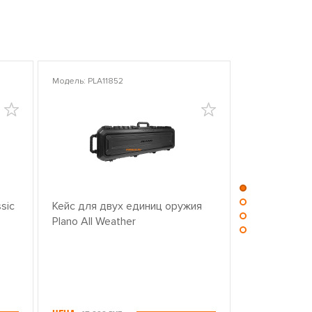
Модель: PLA11852
Модель: PLA10
sic
Кейс для двух единиц оружия
Центр для ч
Plano All Weather
оружием PL