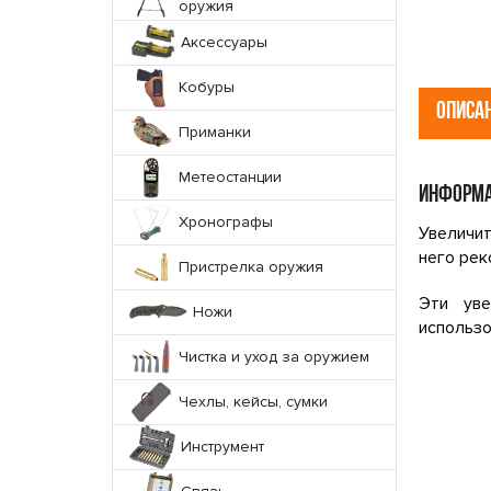
оружия
Аксессуары
Кобуры
ОПИСА
Приманки
Метеостанции
ИНФОРМА
Хронографы
Увеличит
него рек
Пристрелка оружия
Эти уве
Ножи
использо
Чистка и уход за оружием
Чехлы, кейсы, сумки
Инструмент