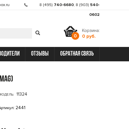
ox.ru
8 (495)
740-6680
,
8 (903)
540-
0602
Корзина:
0
0 руб.
водители
отзывы
обратная связь
XMAG)
11324
МОДЕЛЬ:
: 2441
Артикул