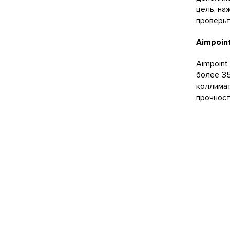
цель, на
проверьт
Aimpoin
Aimpoin
более 35
коллима
прочност