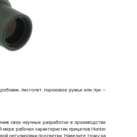
дробовик, пистолет, пороховое ружье или лук –
енив свои научные разработки в производстве
й мере рабочих характеристик прицелов Hunter
вой регулировки подсветки. Наведите точку на