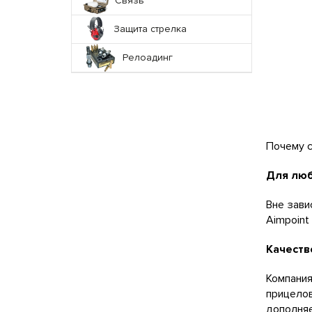
Связь
Защита стрелка
Релоадинг
Почему с
Для люб
Вне зави
Aimpoint
Качеств
Компания
прицелов
дополняе