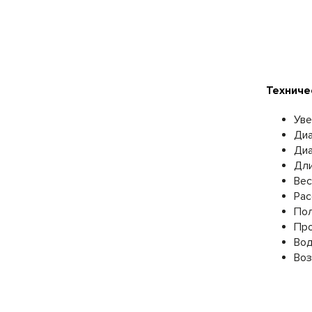
Техниче
Уве
Диа
Диа
Дли
Вес
Рас
Пол
Про
Вод
Воз