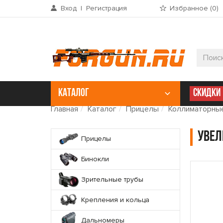
Вход
|
Регистрация
Избранное (
0
)
КАТАЛОГ
СКИДКИ
Главная
Каталог
Прицелы
Коллиматорны
Увел
Прицелы
Бинокли
Зрительные трубы
Крепления и кольца
Дальномеры